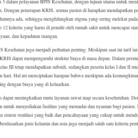
an 3 dalam pelayanan BPJS Kesehatan, dengan tujuan utama untuk meni
ta. Dengan penerapan KRIS, semua pasien di harapkan mendapatkan per
mnya ada, sehingga menghilangkan stigma yang sering melekat pada pe
 12 kriteria yang harus di penuhi oleh rumah sakit untuk mencapai st
ayaan, dan kepadatan ruangan.
S Kesehatan juga menjadi perhatian penting. Meskipun saat ini tarif i
 KRIS dapat mempengaruhi struktur biaya di masa depan. Dalam peratu
las III tetap mendapatkan subsidi, sedangkan peserta kelas I dan II 
an hari. Hal ini menciptakan harapan bahwa meskipun ada kemungkinan
ing dengan biaya yang di keluarkan.
 dapat meningkatkan mutu layanan rawat inap secara keseluruhan. De
kan untuk menyediakan fasilitas yang memadai dan nyaman bagi pasien. 
gan sistem ventilasi yang baik dan pencahayaan yang cukup untuk men
berdasarkan jenis kelamin dan usia juga menjadi salah satu kriteria pen