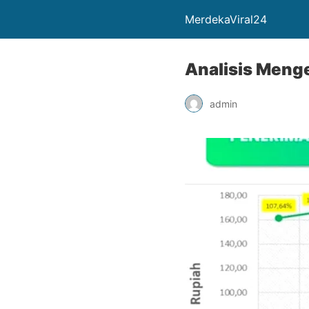
MerdekaViral24
Analisis Meng
admin