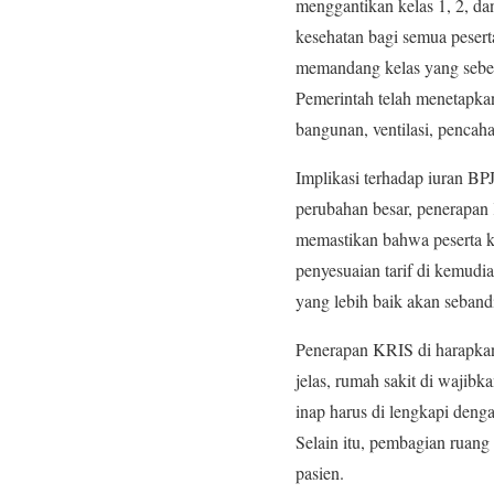
menggantikan kelas 1, 2, d
kesehatan bagi semua peser
memandang kelas yang sebelu
Pemerintah telah menetapkan
bangunan, ventilasi, pencah
Implikasi terhadap iuran BPJ
perubahan besar, penerapan
memastikan bahwa peserta ke
penyesuaian tarif di kemudi
yang lebih baik akan seband
Penerapan KRIS di harapkan
jelas, rumah sakit di wajib
inap harus di lengkapi den
Selain itu, pembagian ruang 
pasien.