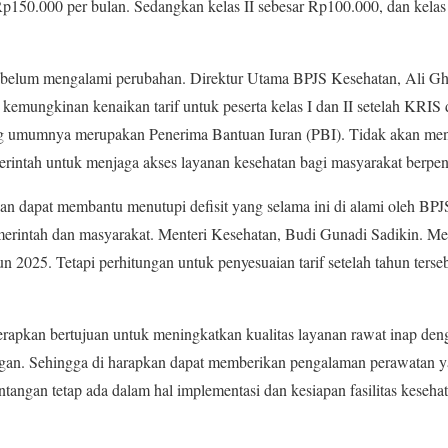
r Rp150.000 per bulan. Sedangkan kelas II sebesar Rp100.000, dan kelas
ran belum mengalami perubahan. Direktur Utama BPJS Kesehatan, Ali G
emungkinan kenaikan tarif untuk peserta kelas I dan II setelah KRIS 
ang umumnya merupakan Penerima Bantuan Iuran (PBI). Tidak akan men
rintah untuk menjaga akses layanan kesehatan bagi masyarakat berpen
kan dapat membantu menutupi defisit yang selama ini di alami oleh BPJ
merintah dan masyarakat. Menteri Kesehatan, Budi Gunadi Sadikin. M
n 2025. Tetapi perhitungan untuk penyesuaian tarif setelah tahun ters
erapkan bertujuan untuk meningkatkan kualitas layanan rawat inap de
ngan. Sehingga di harapkan dapat memberikan pengalaman perawatan ya
angan tetap ada dalam hal implementasi dan kesiapan fasilitas keseh