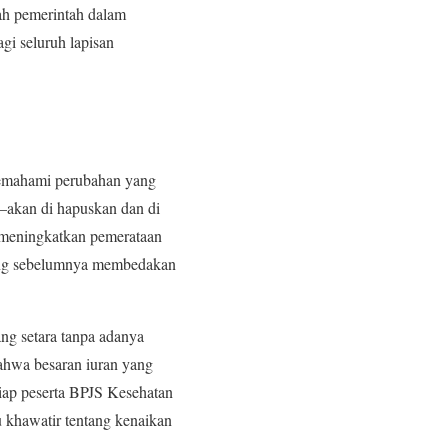
ah pemerintah dalam
gi seluruh lapisan
memahami perubahan yang
3—akan di hapuskan dan di
k meningkatkan pemerataan
yang sebelumnya membedakan
ng setara tanpa adanya
ahwa besaran iuran yang
tiap peserta BPJS Kesehatan
lu khawatir tentang kenaikan