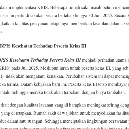
 dalam implementasi KRIS. Beberapa rumah sakit masih belum memenuh
ansisi ini perlu di lakukan secara bertahap hingga 30 Juni 2025. Secara
katkan kualitas pelayanan tetapi juga memberikan keadilan dalam akse
a.
PJS Kesehatan Terhadap Peserta Kelas III
PJS Kesehatan Terhadap Peserta Kelas III
menjadi perhatian utama 
RIS) pada Juli 2025. Meskipun iuran untuk peserta kelas III, yang se
), tidak akan mengalami kenaikan. Perubahan sistem ini dapat memeng
ka terima. Dalam kebijakan baru ini. Peserta kelas III tetap membayar
rintah. Sehingga mereka tidak akan terbebani dengan biaya tambahan.
rkait dengan kualitas layanan yang di harapkan meningkat seiring de
yang di tetapkan. Rumah sakit di wajibkan untuk menyediakan fasilita
idur dalam satu ruangan. Sehingga menciptakan lingkungan perawatan
hawatiran bahwa peningkatan kualitas ini mungkin tidak di imbangi de