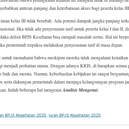
yebabkan antrean panjang dan keterbatasan akses bagi peserta kelas III
i iuran kelas III tidak berubah. Ada potensi dampak jangka panjang terk
sional. Jika tidak ada penyesuaian tarif untuk peserta kelas I dan II, d
Maka defisit BPJS Kesehatan bisa menjadi masalah serius. Hal ini be
 Jika pemerintah terpaksa melakukan penyesuaian tarif di masa depan.
III untuk memahami bahwa meskipun mereka tidak mengalami kenaikan iur
etap menjadi perhatian utama. Dengan adanya KRIS, di harapkan semua
h baik dan merata. Namun, keberhasilan kebijakan ini sangat bergantun
u serta dukungan pemerintah dalam menjaga kelangsungan program ja
an. Inilah beberapa hal mengenai
Analisis Mengenai
.
ran BPJS Kesehatan 2025
,
Iuran BPJS Kesehatan 2025