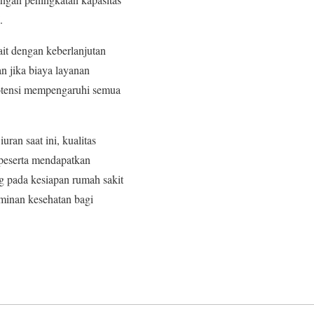
.
ait dengan keberlanjutan
an jika biaya layanan
rpotensi mempengaruhi semua
an saat ini, kualitas
 peserta mendapatkan
g pada kesiapan rumah sakit
minan kesehatan bagi