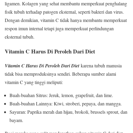
ligamen. Kolagen yang sehat membantu memperkuat penghalang
fisik tubuh terhadap patogen eksternal, seperti bakteri dan virus.
Dengan demikian, vitamin C tidak hanya membantu memperkuat
respon imun internal tetapi juga memperkuat perlindungan
eksternal tubuh.
Vitamin C Harus Di Peroleh Dari Diet
Vitamin C Harus Di Peroleh Dari Diet
karena tubuh manusia
tidak bisa memproduksinya sendiri. Beberapa sumber alami
vitamin C yang tinggi meliputi:
Buah-buahan Sitrus: Jeruk, lemon, grapefruit, dan lime.
Buah-buahan Lainnya: Kiwi, stroberi, pepaya, dan mangga.
Sayuran: Paprika merah dan hijau, brokoli, brussels sprout, dan
bayam.