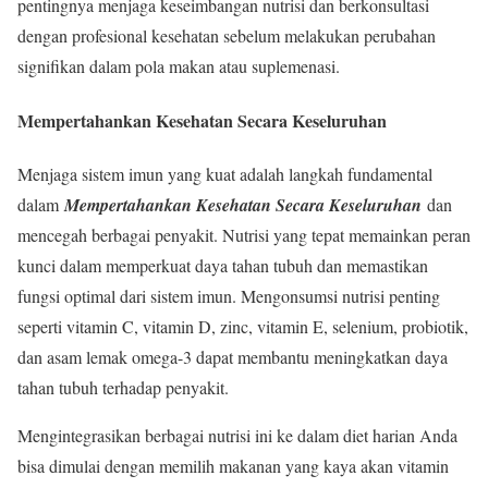
pentingnya menjaga keseimbangan nutrisi dan berkonsultasi
dengan profesional kesehatan sebelum melakukan perubahan
signifikan dalam pola makan atau suplemenasi.
Mempertahankan Kesehatan Secara Keseluruhan
Menjaga sistem imun yang kuat adalah langkah fundamental
dalam
Mempertahankan Kesehatan Secara Keseluruhan
dan
mencegah berbagai penyakit. Nutrisi yang tepat memainkan peran
kunci dalam memperkuat daya tahan tubuh dan memastikan
fungsi optimal dari sistem imun. Mengonsumsi nutrisi penting
seperti vitamin C, vitamin D, zinc, vitamin E, selenium, probiotik,
dan asam lemak omega-3 dapat membantu meningkatkan daya
tahan tubuh terhadap penyakit.
Mengintegrasikan berbagai nutrisi ini ke dalam diet harian Anda
bisa dimulai dengan memilih makanan yang kaya akan vitamin