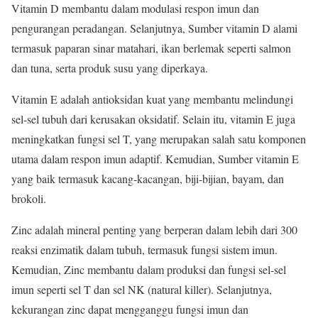
Vitamin D membantu dalam modulasi respon imun dan
pengurangan peradangan. Selanjutnya, Sumber vitamin D alami
termasuk paparan sinar matahari, ikan berlemak seperti salmon
dan tuna, serta produk susu yang diperkaya.
Vitamin E adalah antioksidan kuat yang membantu melindungi
sel-sel tubuh dari kerusakan oksidatif. Selain itu, vitamin E juga
meningkatkan fungsi sel T, yang merupakan salah satu komponen
utama dalam respon imun adaptif. Kemudian, Sumber vitamin E
yang baik termasuk kacang-kacangan, biji-bijian, bayam, dan
brokoli.
Zinc adalah mineral penting yang berperan dalam lebih dari 300
reaksi enzimatik dalam tubuh, termasuk fungsi sistem imun.
Kemudian, Zinc membantu dalam produksi dan fungsi sel-sel
imun seperti sel T dan sel NK (natural killer). Selanjutnya,
kekurangan zinc dapat mengganggu fungsi imun dan