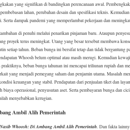
kan yang signifikan di bandingkan perencanaan awal. Pembengkakan 
an pembebasan lahan, perubahan desain dan spesifikasi teknis. Kemudia
ksi. Serta dampak pandemi yang memperlambat pekerjaan dan meningkat
tambahan di penuhi melalui penarikan pinjaman baru. Ataupun penyesu
utang proyek terus meningkat. Utang yang besar tersebut membawa kon
utin setiap tahun. Beban bunga ini bersifat tetap dan tidak bergantung p
 pendapatan Whoosh belum optimal atau masih merugi. Kemudian kewa
m praktiknya, beban bunga tahunan ini mencapai triliunan rupiah dan me
 terkait yang menjadi pemegang saham dan penjamin utama. Masalah me
ndisi keuangan yang stabil. Pendapatan dari penjualan tiket dan lay
 biaya operasional, penyusutan aset. Serta pembayaran bunga dan cicil
nilah menyebabkan kerugian.
bang Ambil Alih Pemerintah
Nasib Whoosh: Di Ambang Ambil Alih Pemerintah
. Dan fakta lainny