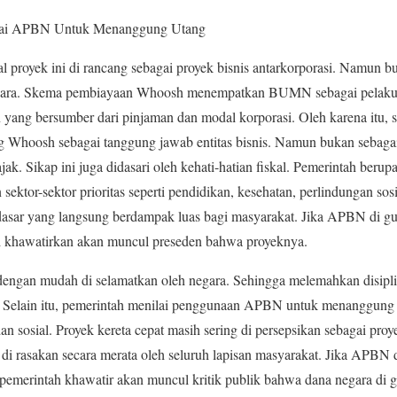
kai APBN Untuk Menanggung Utang
al proyek ini di rancang sebagai proyek bisnis antarkorporasi. Namun b
gara. Skema pembiayaan Whoosh menempatkan BUMN sebagai pelaku 
ang bersumber dari pinjaman dan modal korporasi. Oleh karena itu, s
Whoosh sebagai tanggung jawab entitas bisnis. Namun bukan sebagai 
k. Sikap ini juga didasari oleh kehati-hatian fiskal. Pemerintah ber
sektor-sektor prioritas seperti pendidikan, kesehatan, perlindungan so
dasar yang langsung berdampak luas bagi masyarakat. Jika APBN di g
 khawatirkan akan muncul preseden bahwa proyeknya.
dengan mudah di selamatkan oleh negara. Sehingga melemahkan disipl
n. Selain itu, pemerintah menilai penggunaan APBN untuk menanggung
an sosial. Proyek kereta cepat masih sering di persepsikan sebagai pro
i rasakan secara merata oleh seluruh lapisan masyarakat. Jika APBN 
 pemerintah khawatir akan muncul kritik publik bahwa dana negara di 