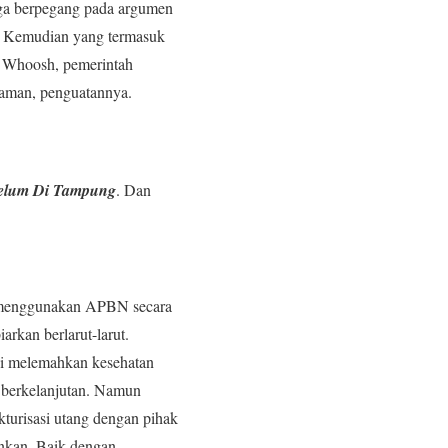
uga berpegang pada argumen
n. Kemudian yang termasuk
ks Whoosh, pemerintah
njaman, penguatannya.
Belum Di Tampung
. Dan
us menggunakan APBN secara
rkan berlarut-larut.
nsi melemahkan kesehatan
n berkelanjutan. Namun
kturisasi utang dengan pihak
ankan. Baik dengan