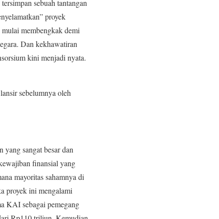
tersimpan sebuah tantangan
menyelamatkan” proyek
an mulai membengkak demi
 negara. Dan kekhawatiran
sorsium kini menjadi nyata.
 lansir sebelumnya oleh
n yang sangat besar dan
ewajiban finansial yang
mana mayoritas sahamnya di
a proyek ini mengalami
ma KAI sebagai pemegang
dari Rp110 triliun. Kemudian