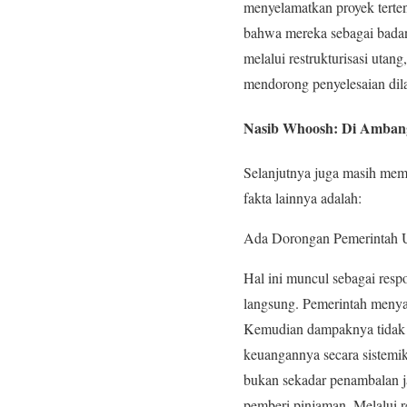
menyelamatkan proyek terte
bahwa mereka sebagai badan
melalui restrukturisasi uta
mendorong penyelesaian dila
Nasib Whoosh: Di Amban
Selanjutnya juga masih me
fakta lainnya adalah:
Ada Dorongan Pemerintah U
Hal ini muncul sebagai res
langsung. Pemerintah menyad
Kemudian dampaknya tidak ha
keuangannya secara sistemik
bukan sekadar penambalan ja
pemberi pinjaman. Melalui r