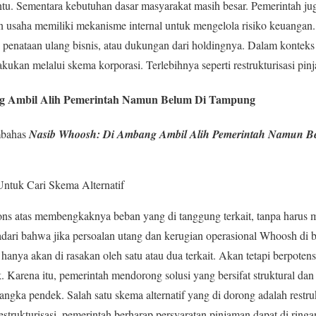
ntu. Sementara kebutuhan dasar masyarakat masih besar. Pemerintah j
 usaha memiliki mekanisme internal untuk mengelola risiko keuanga
ng, penataan ulang bisnis, atau dukungan dari holdingnya. Dalam konte
kukan melalui skema korporasi. Terlebihnya seperti restrukturisasi pi
g Ambil Alih Pemerintah Namun Belum Di Tampung
mbahas
Nasib Whoosh: Di Ambang Ambil Alih Pemerintah Namun 
ntuk Cari Skema Alternatif
pons atas membengkaknya beban yang di tanggung terkait, tanpa har
ari bahwa jika persoalan utang dan kerugian operasional Whoosh di bia
nya akan di rasakan oleh satu atau dua terkait. Akan tetapi berpote
. Karena itu, pemerintah mendorong solusi yang bersifat struktural da
ngka pendek. Salah satu skema alternatif yang di dorong adalah restru
estrukturisasi, pemerintah berharap persyaratan pinjaman dapat di ring