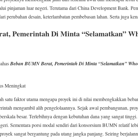
lalui pinjaman luar negeri. Terutama dari China Development Bank. Pe
dari perubahan desain, keterlambatan pembebasan lahan. Serta juga ken
t, Pemerintah Di Minta “Selamatkan” Wh
bahas
Beban BUMN Berat, Pemerintah Di Minta “Selamatkan” Whoo
us Meningkat
lah satu faktor utama mengapa proyek ini di nilai membengkakkan beb
rintah mengambil alih pengelolaannya. Sejak awal pembangunan, pro
r berskala besar. Terlebihnya dengan kebutuhan dana yang sangat tingg
egeri. Sementara porsi modal sendiri dari konsorsium BUMN relatif lebih
royek sangat bergantung pada utang jangka panjang. Seiring berjalannya