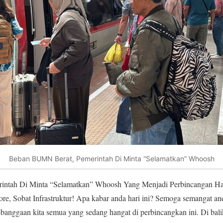
Beban BUMN Berat, Pemerintah Di Minta “Selamatkan” Whoosh
rintah Di Minta “Selamatkan” Whoosh Yang Menjadi Perbincangan H
re, Sobat Infrastruktur! Apa kabar anda hari ini? Semoga semangat and
kebanggaan kita semua yang sedang hangat di perbincangkan ini. Di ba