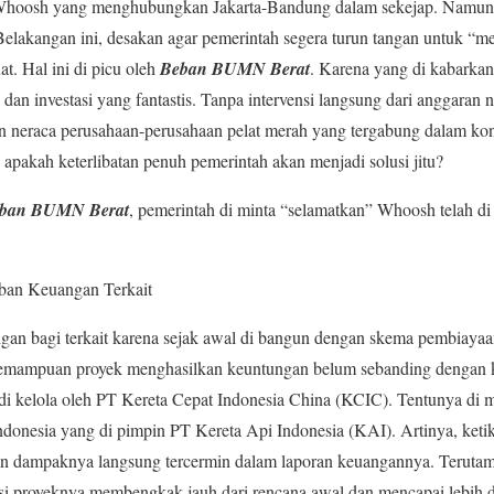
Whoosh yang menghubungkan Jakarta-Bandung dalam sekejap. Namun 
 Belakangan ini, desakan agar pemerintah segera turun tangan untuk “
at. Hal ini di picu oleh
Beban BUMN Berat
. Karena yang di kabark
dan investasi yang fantastis. Tanpa intervensi langsung dari anggaran
n neraca perusahaan-perusahaan pelat merah yang tergabung dalam kon
 apakah keterlibatan penuh pemerintah akan menjadi solusi jitu?
ban BUMN Berat
, pemerintah di minta “selamatkan” Whoosh telah di
ban Keuangan Terkait
gan bagi terkait karena sejak awal di bangun dengan skema pembiayaa
 kemampuan proyek menghasilkan keuntungan belum sebanding dengan k
di kelola oleh PT Kereta Cepat Indonesia China (KCIC). Tentunya di 
onesia yang di pimpin PT Kereta Api Indonesia (KAI). Artinya, ketik
n dampaknya langsung tercermin dalam laporan keuangannya. Teruta
tasi proyeknya membengkak jauh dari rencana awal dan mencapai lebih 