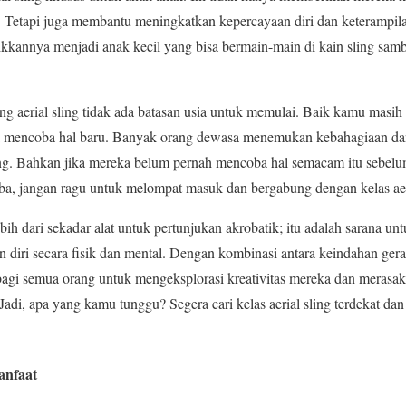
. Tetapi juga membantu meningkatkan kepercayaan diri dan keterampil
annya menjadi anak kecil yang bisa bermain-main di kain sling sambi
ang aerial sling tidak ada batasan usia untuk memulai. Baik kamu masih
uk mencoba hal baru. Banyak orang dewasa menemukan kebahagiaan da
ing. Bahkan jika mereka belum pernah mencoba hal semacam itu sebelu
ba, jangan ragu untuk melompat masuk dan bergabung dengan kelas aeri
lebih dari sekadar alat untuk pertunjukan akrobatik; itu adalah sarana un
diri secara fisik dan mental. Dengan kombinasi antara keindahan gera
bagi semua orang untuk mengeksplorasi kreativitas mereka dan merasaka
 Jadi, apa yang kamu tunggu? Segera cari kelas aerial sling terdekat da
anfaat