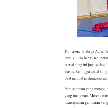
Dua Jenis
Olahrga Aerial A
Publik. Kita bahas satu persa
Aerial sling ini juga sering 
elastis. Sehingga aerial sl
Saat melihat pertunjukan m
Para seniman yang mengguna
yang menawan. Mereka mengg
menciptakan gambaran yang 