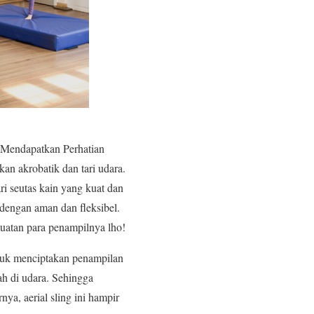
 Mendapatkan Perhatian
ukan akrobatik dan tari udara.
ari seutas kain yang kuat dan
 dengan aman dan fleksibel.
uatan para penampilnya lho!
ntuk menciptakan penampilan
h di udara. Sehingga
a, aerial sling ini hampir