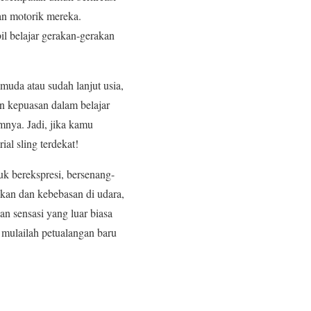
an motorik mereka.
l belajar gerakan-gerakan
 muda atau sudah lanjut usia,
n kepuasan dalam belajar
mnya. Jadi, jika kamu
al sling terdekat!
tuk berekspresi, bersenang-
kan dan kebebasan di udara,
n sensasi yang luar biasa
n mulailah petualangan baru