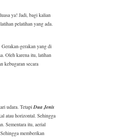
uasa ya! Jadi, bagi kalian
atihan pelatihan yang ada.
at. Gerakan-gerakan yang di
. Oleh karena itu, latihan
n kebugaran secara
ari udara. Tetapi
Dua Jenis
kal atau horizontal. Sehingga
. Sementara itu, aerial
it. Sehingga memberikan