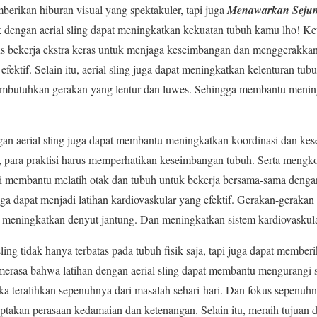
berikan hiburan visual yang spektakuler, tapi juga
M
en
awarkan Seju
sik dengan aerial sling dapat meningkatkan kekuatan tubuh kamu lho! K
rus bekerja ekstra keras untuk menjaga keseimbangan dan menggerakka
efektif. Selain itu, aerial sling juga dapat meningkatkan kelenturan t
embutuhkan gerakan yang lentur dan luwes. Sehingga membantu mening
ngan aerial sling juga dapat membantu meningkatkan koordinasi dan ke
, para praktisi harus memperhatikan keseimbangan tubuh. Serta mengk
ni membantu melatih otak dan tubuh untuk bekerja bersama-sama dengan l
juga dapat menjadi latihan kardiovaskular yang efektif. Gerakan-gerakan
 meningkatkan denyut jantung. Dan meningkatkan sistem kardiovaskula
ling tidak hanya terbatas pada tubuh fisik saja, tapi juga dapat membe
merasa bahwa latihan dengan aerial sling dapat membantu mengurangi 
eka teralihkan sepenuhnya dari masalah sehari-hari. Dan fokus sepenuh
takan perasaan kedamaian dan ketenangan. Selain itu, meraih tujuan 