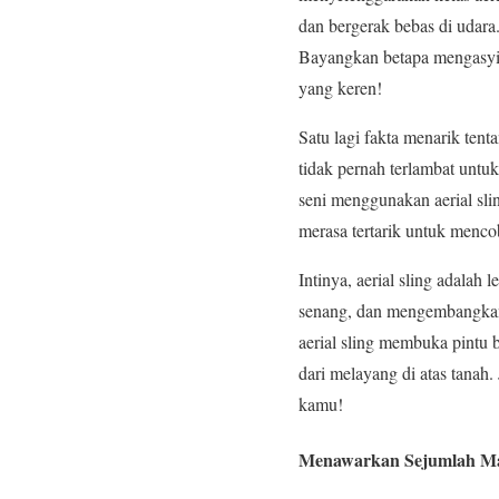
dan bergerak bebas di udara
Bayangkan betapa mengasyikk
yang keren!
Satu lagi fakta menarik tent
tidak pernah terlambat unt
seni menggunakan aerial sl
merasa tertarik untuk menco
Intinya, aerial sling adalah 
senang, dan mengembangkan 
aerial sling membuka pintu 
dari melayang di atas tanah.
kamu!
Menawarkan Sejumlah M