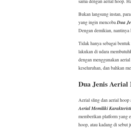
sama dengan aerial hoop. H
Bukan langsung instan, para 
yang ingin mencoba
Dua Je
Dengan demikian, nantinya k
Tidak hanya sebagai bentuk s
lakukan di udara membutuhkan
dengan menggunakan aerial 
keseluruhan, dan bahkan me
Dua Jenis Aerial
Aerial sling dan aerial hoop
Aerial Memiliki Karakteris
memberikan platform yang el
hoop, atau kadang di sebut j