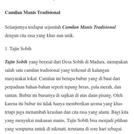
Camilan Manis Tradisional
Selanjutnya terdapat sejumlah
Camilan Manis Tradisional
dengan cita rasa yang khas nan unik.
1. Tajin Sobih
Tajin Sobih
yang berasal dari Desa Sobih di Madura, merupakan
salah satu camilan tradisional yang terkenal di kalangan
masyarakat lokal. Camilan ini berupa bubur yang di buat dari
perpaduan bahan-bahan seperti tepung beras, gula merah, dan
santan. Bubur ini biasanya di sajikan di atas daun pisang. Oleh
karena itu bubur ini tidak hanya memberikan aroma yang khas
tetapi juga menambah keaslian dan cita rasa yang alami. Bagi kita
yang menyukai makanan manis, Tajin Sobih bisa menjadi pilihan
yang sempurna untuk di nikmati, terutama di sore hari sebagai