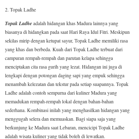
2. Topak Ladhe
Topak Ladhe
adalah hidangan khas Madura lainnya yang
biasanya di hidangkan pada saat Hari Raya Idul Fitri. Meskipun
sekilas mirip dengan ketupat sayur, Topak Ladhe memiliki rasa
yang khas dan berbeda. Kuah dari Topak Ladhe terbuat dari
campuran rempah-rempah dan parutan kelapa sehingga
menciptakan cita rasa gurih yang lezat. Hidangan ini juga di
lengkapi dengan potongan daging sapi yang empuk sehingga
menambah kelezatan dan tekstur pada setiap suapannya. Topak
Ladhe adalah contoh sempurna dari kuliner Madura yang
memadukan rempah-rempah lokal dengan bahan-bahan
sederhana. Kombinasi inilah yang menghasilkan hidangan yang
menggugah selera dan memuaskan. Bagi siapa saja yang
berkunjung ke Madura saat Lebaran, mencicipi Topak Ladhe
adalah wisata kuliner yang tidak boleh di lewatkan.