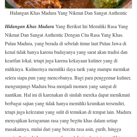
Hidangan Khas Madura Yang Nikmat Dan Sangat Authentic
Hidangan Khas Madura
Yang Berikut Ini Memiliki Rasa Yang
Nikmat Dan Sangat Authentic Dengan Cita Rasa Yang Khas.
Pulau Madura, yang berada di sebelah timur laut Pulau Jawa di
kenal tidak hanya karena budayanya yang sarat akan tradisi dan
kearifan lokal, tetapi juga karena kekayaan kuliner yang di
milikinya. Kulinernya memiliki daya tarik yang mampu memikat
selera siapa pun yang mencobanya. Bagi para penggemar kuliner,
mengunjungi Madura bisa menjadi momen yang sangat di
nantikan. Hal ini di karenakan di sinilah mereka dapat menikmati
berbagai sajian yang tidak hanya memiliki keunikan tersendiri,
tetapi juga kelezatan yang sulit di temukan di tempat lain. Madura
menyajikan keragaman rasa yang begitu khas dalam setiap
masakannya, mulai dari yang bercita rasa asin, gurih, hingga