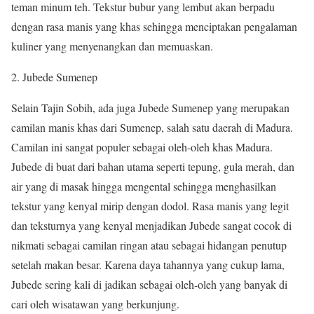
teman minum teh. Tekstur bubur yang lembut akan berpadu
dengan rasa manis yang khas sehingga menciptakan pengalaman
kuliner yang menyenangkan dan memuaskan.
2. Jubede Sumenep
Selain Tajin Sobih, ada juga Jubede Sumenep yang merupakan
camilan manis khas dari Sumenep, salah satu daerah di Madura.
Camilan ini sangat populer sebagai oleh-oleh khas Madura.
Jubede di buat dari bahan utama seperti tepung, gula merah, dan
air yang di masak hingga mengental sehingga menghasilkan
tekstur yang kenyal mirip dengan dodol. Rasa manis yang legit
dan teksturnya yang kenyal menjadikan Jubede sangat cocok di
nikmati sebagai camilan ringan atau sebagai hidangan penutup
setelah makan besar. Karena daya tahannya yang cukup lama,
Jubede sering kali di jadikan sebagai oleh-oleh yang banyak di
cari oleh wisatawan yang berkunjung.