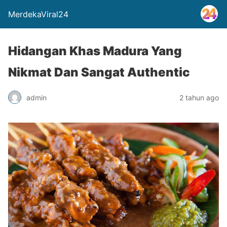
MerdekaViral24
Hidangan Khas Madura Yang
Nikmat Dan Sangat Authentic
admin
2 tahun ago