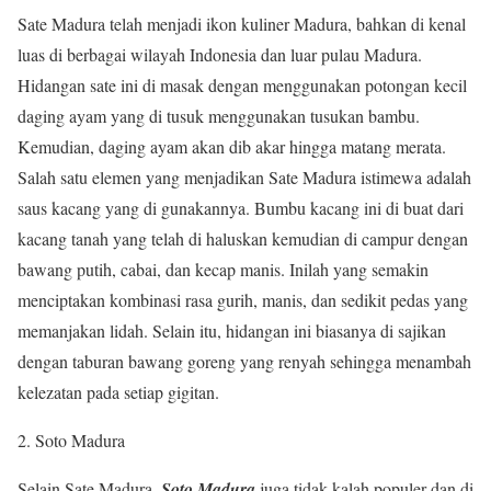
Sate Madura telah menjadi ikon kuliner Madura, bahkan di kenal
luas di berbagai wilayah Indonesia dan luar pulau Madura.
Hidangan sate ini di masak dengan menggunakan potongan kecil
daging ayam yang di tusuk menggunakan tusukan bambu.
Kemudian, daging ayam akan dib akar hingga matang merata.
Salah satu elemen yang menjadikan Sate Madura istimewa adalah
saus kacang yang di gunakannya. Bumbu kacang ini di buat dari
kacang tanah yang telah di haluskan kemudian di campur dengan
bawang putih, cabai, dan kecap manis. Inilah yang semakin
menciptakan kombinasi rasa gurih, manis, dan sedikit pedas yang
memanjakan lidah. Selain itu, hidangan ini biasanya di sajikan
dengan taburan bawang goreng yang renyah sehingga menambah
kelezatan pada setiap gigitan.
2. Soto Madura
Selain Sate Madura,
Soto Madura
juga tidak kalah populer dan di