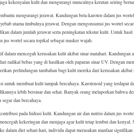
aga kekenyalan kulit dan mengurangi munculnya kerutan seiring berta
 membantu mengurangi jerawat. Kandungan beta-karoten dalam jus worte
ebab utama timbulnya jerawat. Dengan mengonsumsi jus wortel secar
kan dalam jumlah jerawat serta peningkatan tekstur kulit. Untuk hasil y
jus wortel secara topikal sebagai masker wajah.
ektif dalam mencegah kerusakan kulit akibat sinar matahari. Kandungan 
ari radikal bebas yang di hasilkan oleh paparan sinar UV. Dengan men
erikan perlindungan tambahan bagi kulit mereka dari kerusakan akibat 
ungsi untuk membuat kulit tampak bercahaya. Karotenoid yang terdapat 
adikannya lebih bersinar dan sehat. Banyak orang melaporkan bahwa d
bih segar dan bercahaya.
rkontribusi pada hidrasi kulit. Kandungan air dan nutrisi dalam jus wo
mencegah kekeringan dan menjaga agar kulit tetap lembut dan kenyal. 
ke dalam diet sehari-hari, individu dapat merasakan manfaat signifikan