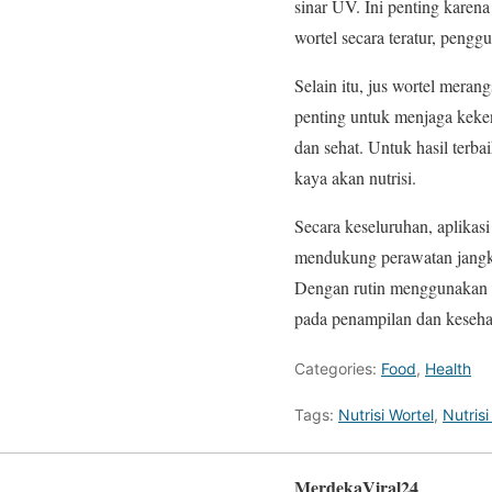
sinar UV. Ini penting karen
wortel secara teratur, peng
Selain itu, jus wortel mera
penting untuk menjaga keken
dan sehat. Untuk hasil terb
kaya akan nutrisi.
Secara keseluruhan, aplikasi
mendukung perawatan jangka
Dengan rutin menggunakan pr
pada penampilan dan kesehat
Categories:
Food
,
Health
Tags:
Nutrisi Wortel
,
Nutris
MerdekaViral24