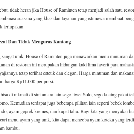
but, tidak heran jika House of Raminten tetap menjadi salah satu rest
Kombinasi suasana yang khas dan layanan yang istimewa membuat penga
k terlupakan.
ezat Dan Tidak Menguras Kantong
g sangat unik, House of Raminten juga menawarkan menu minuman da
nan di restoran ini merupakan hidangan kaki lima favorit para maha
yajiannya tetap terlihat estetik dan elegan. Harga minuman dan makana
ari harga Rp11.000 per porsi.
isa di nikmati di sini antara lain sego liwet Solo, sego kucing pakai te
o. Kemudian terdapat juga beberapa pilihan lain seperti bebek lombok
ndo, ayam geprek kremes, dan kupat tahu. Bagi kita yang menyukai bu
cari menu ayam yang unik, kita dapat mencoba ayam koteka yang terdir
lam bambu.