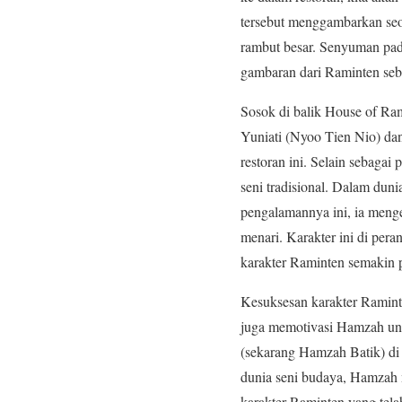
tersebut menggambarkan seo
rambut besar. Senyuman pad
gambaran dari Raminten seba
Sosok di balik House of Ra
Yuniati (Nyoo Tien Nio) da
restoran ini. Selain sebaga
seni tradisional. Dalam du
pengalamannya ini, ia men
menari. Karakter ini di per
karakter Raminten semakin p
Kesuksesan karakter Raminte
juga memotivasi Hamzah unt
(sekarang Hamzah Batik) di 
dunia seni budaya, Hamzah m
karakter Raminten yang tel