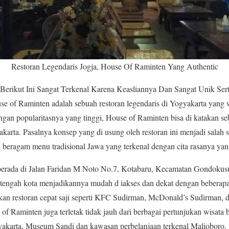
Restoran Legendaris Jogja, House Of Raminten Yang Authentic
Berikut Ini Sangat Terkenal Karena Keasliannya Dan Sangat Unik Se
se of Raminten adalah sebuah restoran legendaris di Yogyakarta yang w
ngan popularitasnya yang tinggi, House of Raminten bisa di katakan seb
akarta. Pasalnya konsep yang di usung oleh restoran ini menjadi salah s
 beragam menu tradisional Jawa yang terkenal dengan cita rasanya ya
berada di Jalan Faridan M Noto No.7, Kotabaru, Kecamatan Gondokus
 tengah kota menjadikannya mudah d iakses dan dekat dengan beberapa
kan restoran cepat saji seperti KFC Sudirman, McDonald’s Sudirman, 
e of Raminten juga terletak tidak jauh dari berbagai pertunjukan wisat
akarta, Museum Sandi dan kawasan perbelanjaan terkenal Malioboro.