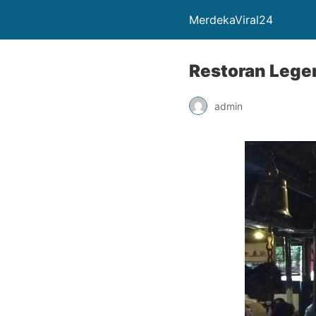
MerdekaViral24
Restoran Lege
admin