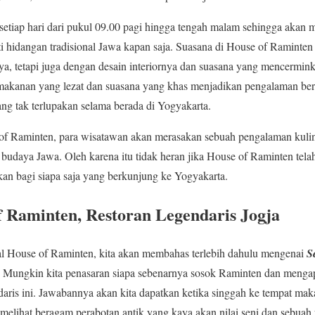
setiap hari dari pukul 09.00 pagi hingga tengah malam sehingga akan
 hidangan tradisional Jawa kapan saja. Suasana di House of Raminten
a, tetapi juga dengan desain interiornya dan suasana yang mencermin
akanan yang lezat dan suasana yang khas menjadikan pengalaman ber
g tak terlupakan selama berada di Yogyakarta.
of Raminten, para wisatawan akan merasakan sebuah pengalaman kuli
budaya Jawa. Oleh karena itu tidak heran jika House of Raminten telah
nkan bagi siapa saja yang berkunjung ke Yogyakarta.
 Raminten, Restoran Legendaris Jogja
l House of Raminten, kita akan membahas terlebih dahulu mengenai
S
. Mungkin kita penasaran siapa sebenarnya sosok Raminten dan menga
daris ini. Jawabannya akan kita dapatkan ketika singgah ke tempat ma
n melihat beragam perabotan antik yang kaya akan nilai seni dan sebuah