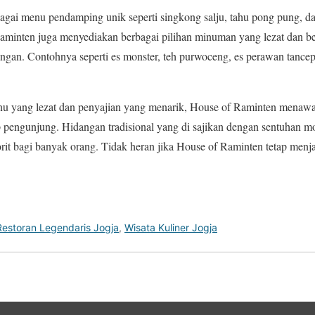
erbagai menu pendamping unik seperti singkong salju, tahu pong pung,
minten juga menyediakan berbagai pilihan minuman yang lezat dan b
gan. Contohnya seperti es monster, teh purwoceng, es perawan tancep
nu yang lezat dan penyajian yang menarik, House of Raminten menaw
 pengunjung. Hidangan tradisional yang di sajikan dengan sentuhan m
vorit bagi banyak orang. Tidak heran jika House of Raminten tetap menj
Restoran Legendaris Jogja
,
Wisata Kuliner Jogja