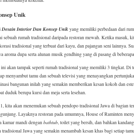
onsep Unik
i
Desain Interior Dan Konsep Unik
yang memiliki perbedaan dari rum
ai sebuah rumah tradisional daripada restoran mewah. Ketika masuk, k
korasi tradisional yang terbuat dari kayu, dan pajangan seni lainnya. S
a aroma dupa serta alunan musik gendhing yang di pasang di beberapa
 ini akan tampak seperti rumah tradisional yang memiliki 3 tingkat. Di t
iap menyambut tamu dan sebuah televisi yang menayangkan pertunjukan
asi bangunan inilah yang semakin memberikan kesan kokoh dan estetik
at duduk berupa kursi dan meja serta lesehan.
i 1, kita akan menemukan sebuah pendopo tradisional Jawa di bagian te
ngunjung. Layaknya restoran pada umumnya, House of Raminten menyed
ea kamar mandi dengan
bathtub
, toilet yang bersih, dan bahkan kanda
n tradisional Jawa yang semakin menambah kesan khas bagi setiap tam