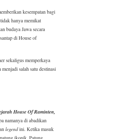
 memberikan kesempatan bagi
 tidak hanya memikat
kan budaya Jawa secara
santap di House of
ner sekaligus memperkaya
 menjadi salah satu destinasi
ejarah House Of Raminten,
pa namanya di abadikan
kan
legend
ini. Ketika masuk
 patung ikonik. Patung