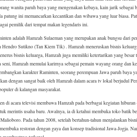
rang wanita paruh baya yang mengenakan kebaya, kain jarik sebagai b
a patung ini memancarkan kecantikan dan wibawa yang luar biasa. Pa
gai pemilik dari tempat makan legendaris ini.
minten adalah Hamzah Sulaeman yang merupakan anak bungsu dari pend
n Hendro Sutikno (Tan Kiem Tik) . Hamzah meneruskan bisnis keluar
i penerus bisnis keluarga, Hamzah juga memiliki ketertarikan yang besa
nia seni, Hamzah memulai karirnya sebagai pemain wayang orang dan k
gembangkan karakter Raminten, seorang perempuan Jawa paruh baya y
ankan dengan sangat baik oleh Hamzah dalam acara tv lokal berjudul 
opuler di kalangan masyarakat.
n di acara televisi membawa Hamzah pada berbagai kegiatan hiburan da
uk merintis usaha baru. Awalnya, ia di ketahui membuka toko batik b
Malioboro. Pada tahun 2008, setelah bertahun-tahun menjalankan bisnis
embuka restoran dengan gaya dan konsep tradisional Jawa-Jogja. Nama
ah membuatnya terkenal.