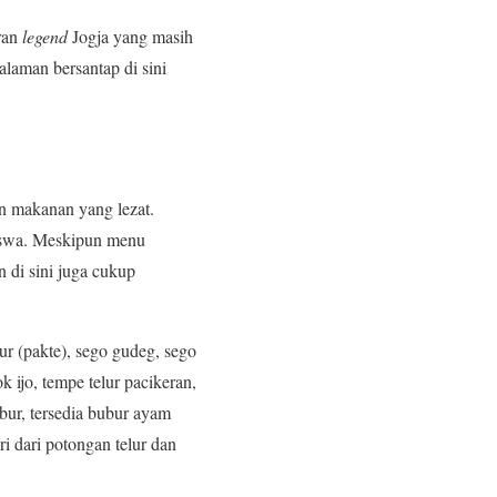
oran
legend
Jogja yang masih
laman bersantap di sini
n makanan yang lezat.
siswa. Meskipun menu
n di sini juga cukup
lur (pakte), sego gudeg, sego
 ijo, tempe telur pacikeran,
bur, tersedia bubur ayam
i dari potongan telur dan