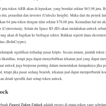
 juta token ARB akan di lepaskan, yang bernilai sekitar $63,98 juta. B
 tim, penasihat dan investor​ (Unlocks Insight)​. Maka dari itu proyek l
n 64 juta token dengan nilai sekitar $78,08 juta. Kemudian hal ini ak
​ (Coinvestasi
i
)​. Selain itu Space ID (ID) akan melakukan unlock seba
, yang akan di bagikan ke berbagai sektor. Bahkan seperti dana ekosiste
itas​ (BeInCrypto).
rdampak signifikan terhadap pasar kripto. Secara umum, jumlah token 
 likuiditas, tetapi juga dapat menyebabkan tekanan jual yang dapat me
aat unlock juga berperan penting dalam menentukan dampaknya jika pa
etapi jika pasar sedang bearish, tekanan jual dapat memperburuk kondis
 detail spesifik dari setiap token unlock.
lock
sebuah
Fungsi Token Unlock
adalah proses di mana token yang sebelumn