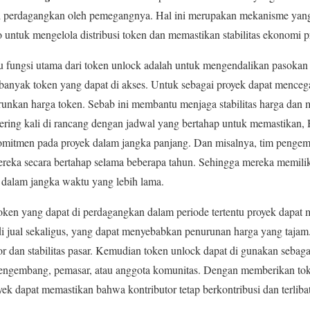
di perdagangkan oleh pemegangnya. Hal ini merupakan mekanisme yang
 untuk mengelola distribusi token dan memastikan stabilitas ekonomi p
u fungsi utama dari token unlock adalah untuk mengendalikan pasokan
banyak token yang dapat di akses. Untuk sebagai proyek dapat menceg
nkan harga token. Sebab ini membantu menjaga stabilitas harga da
sering kali di rancang dengan jadwal yang bertahap untuk memastika
rkomitmen pada proyek dalam jangka panjang. Dan misalnya, tim pengem
eka secara bertahap selama beberapa tahun. Sehingga mereka memilik
dalam jangka waktu yang lebih lama.
ken yang dapat di perdagangkan dalam periode tertentu proyek dapat
i jual sekaligus, yang dapat menyebabkan penurunan harga yang tajam.
 dan stabilitas pasar. Kemudian token unlock dapat di gunakan sebagai 
i pengembang, pemasar, atau anggota komunitas. Dengan memberikan to
oyek dapat memastikan bahwa kontributor tetap berkontribusi dan terlib