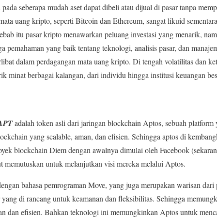
 pada seberapa mudah aset dapat dibeli atau dijual di pasar tanpa mem
mata uang kripto, seperti Bitcoin dan Ethereum, sangat likuid sementa
sebab itu pasar kripto menawarkan peluang investasi yang menarik, na
gga pemahaman yang baik tentang teknologi, analisis pasar, dan manajem
rlibat dalam perdagangan mata uang kripto. Di tengah volatilitas dan ket
k minat berbagai kalangan, dari individu hingga institusi keuangan bes
 APT
adalah token asli dari jaringan blockchain Aptos, sebuah platform
lockchain yang scalable, aman, dan efisien. Sehingga aptos di kembang
oyek blockchain Diem dengan awalnya dimulai oleh Facebook (sekaran
ut memutuskan untuk melanjutkan visi mereka melalui Aptos.
dengan bahasa pemrograman Move, yang juga merupakan warisan dari
ar yang di rancang untuk keamanan dan fleksibilitas. Sehingga memun
an dan efisien. Bahkan teknologi ini memungkinkan Aptos untuk menca