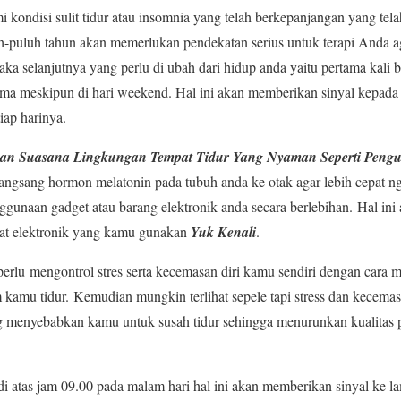
kondisi sulit tidur atau insomnia yang telah berkepanjangan yang tela
-puluh tahun akan memerlukan pendekatan serius untuk terapi Anda ag
a selanjutnya yang perlu di ubah dari hidup anda yaitu pertama kali b
ma meskipun di hari weekend. Hal ini akan memberikan sinyal kepada 
iap harinya.
kan Suasana Lingkungan Tempat Tidur Yang Nyaman Seperti Peng
rangsang hormon melatonin pada tubuh anda ke otak agar lebih cepat 
ggunaan gadget atau barang elektronik anda secara berlebihan. Hal ini 
gkat elektronik yang kamu gunakan
Yuk Kenali
.
lu mengontrol stres serta kecemasan diri kamu sendiri dengan cara me
amu tidur. Kemudian mungkin terlihat sepele tapi stress dan kecemasa
menyebabkan kamu untuk susah tidur sehingga menurunkan kualitas p
 atas jam 09.00 pada malam hari hal ini akan memberikan sinyal ke 