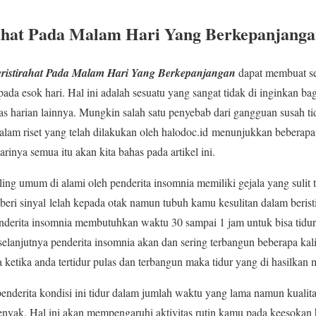
rahat Pada Malam Hari Yang Berkepanjang
eristirahat Pada Malam Hari Yang Berkepanjangan
dapat membuat se
pada esok hari. Hal ini adalah sesuatu yang sangat tidak di inginkan b
tas harian lainnya. Mungkin salah satu penyebab dari gangguan susah ti
am riset yang telah dilakukan oleh halodoc.id menunjukkan beberapa 
rinya semua itu akan kita bahas pada artikel ini.
ng umum di alami oleh penderita insomnia memiliki gejala yang sulit 
eri sinyal lelah kepada otak namun tubuh kamu kesulitan dalam beristir
derita insomnia membutuhkan waktu 30 sampai 1 jam untuk bisa tidur 
njutnya penderita insomnia akan dan sering terbangun beberapa kali d
 ketika anda tertidur pulas dan terbangun maka tidur yang di hasilkan m
enderita kondisi ini tidur dalam jumlah waktu yang lama namun kualitas
enyak. Hal ini akan mempengaruhi aktivitas rutin kamu pada keesokan 