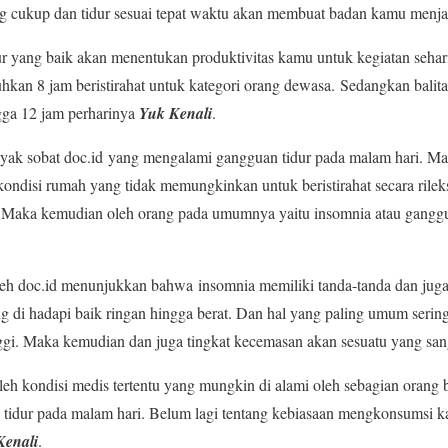
yang cukup dan tidur sesuai tepat waktu akan membuat badan kamu menjad
r yang baik akan menentukan produktivitas kamu untuk kegiatan sehari-
 8 jam beristirahat untuk kategori orang dewasa. Sedangkan balita m
gga 12 jam perharinya
Yuk Kenali
.
yak sobat doc.id yang mengalami gangguan tidur pada malam hari. Ma
 kondisi rumah yang tidak memungkinkan untuk beristirahat secara rile
mi. Maka kemudian oleh orang pada umumnya yaitu insomnia atau gangg
oleh doc.id menunjukkan bahwa insomnia memiliki tanda-tanda dan juga 
ng di hadapi baik ringan hingga berat. Dan hal yang paling umum ser
inggi. Maka kemudian dan juga tingkat kecemasan akan sesuatu yang san
oleh kondisi medis tertentu yang mungkin di alami oleh sebagian orang
 tidur pada malam hari. Belum lagi tentang kebiasaan mengkonsumsi k
enali
.