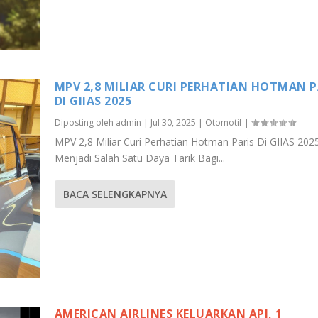
MPV 2,8 MILIAR CURI PERHATIAN HOTMAN P
DI GIIAS 2025
Diposting oleh
admin
|
Jul 30, 2025
|
Otomotif
|
MPV 2,8 Miliar Curi Perhatian Hotman Paris Di GIIAS 202
Menjadi Salah Satu Daya Tarik Bagi...
BACA SELENGKAPNYA
AMERICAN AIRLINES KELUARKAN API, 1