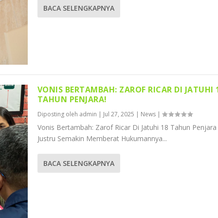
BACA SELENGKAPNYA
VONIS BERTAMBAH: ZAROF RICAR DI JATUHI 
TAHUN PENJARA!
Diposting oleh
admin
|
Jul 27, 2025
|
News
|
Vonis Bertambah: Zarof Ricar Di Jatuhi 18 Tahun Penjara
Justru Semakin Memberat Hukumannya...
BACA SELENGKAPNYA