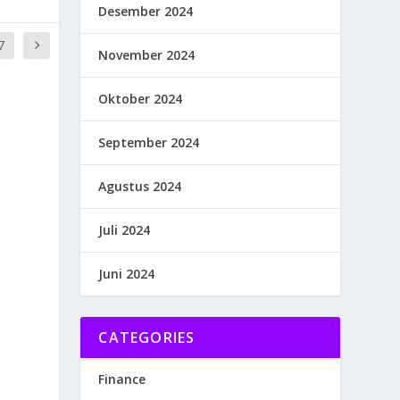
Desember 2024
7
November 2024
Oktober 2024
September 2024
Agustus 2024
Juli 2024
Juni 2024
CATEGORIES
Finance