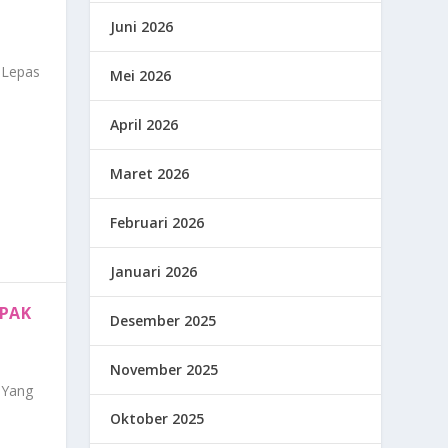
Juni 2026
 Lepas
Mei 2026
April 2026
Maret 2026
Februari 2026
Januari 2026
MPAK
Desember 2025
November 2025
 Yang
Oktober 2025