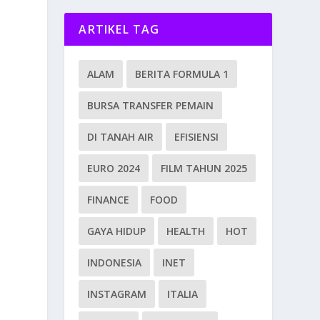
ARTIKEL TAG
ALAM
BERITA FORMULA 1
BURSA TRANSFER PEMAIN
DI TANAH AIR
EFISIENSI
EURO 2024
FILM TAHUN 2025
FINANCE
FOOD
GAYA HIDUP
HEALTH
HOT
INDONESIA
INET
INSTAGRAM
ITALIA