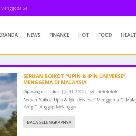
Menggoda Sel...
ERANDA
NEWS
FINANCE
HOT
FOOD
HEAL
SERUAN BOIKOT “UPIN & IPIN UNIVERSE”
MENGGEMA DI MALAYSIA
Diposting oleh
admin
|
Jul 31, 2025
|
Inet
|
Seruan Boikot “Upin & Ipin Universe” Menggema Di Mala
Yang Di Anggap Melanggar...
BACA SELENGKAPNYA