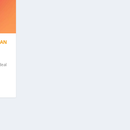
DAN
deal