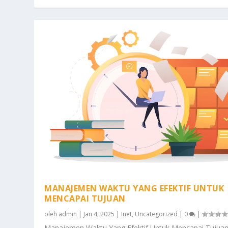
MANAJEMEN WAKTU YANG EFEKTIF UNTUK
MENCAPAI TUJUAN
oleh
admin
|
Jan 4, 2025
|
Inet
,
Uncategorized
|
0
|
Manajemen Waktu Yang Efektif Untuk Mencapai Tujua