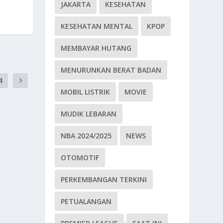
JAKARTA
KESEHATAN
KESEHATAN MENTAL
KPOP
MEMBAYAR HUTANG
MENURUNKAN BERAT BADAN
4
MOBIL LISTRIK
MOVIE
MUDIK LEBARAN
NBA 2024/2025
NEWS
OTOMOTIF
PERKEMBANGAN TERKINI
PETUALANGAN