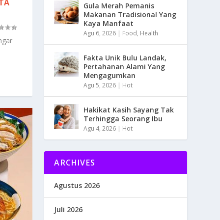
TA
Gula Merah Pemanis
Makanan Tradisional Yang
Kaya Manfaat
Agu 6, 2026
|
Food
,
Health
ngar
Fakta Unik Bulu Landak,
Pertahanan Alami Yang
Mengagumkan
Agu 5, 2026
|
Hot
Hakikat Kasih Sayang Tak
Terhingga Seorang Ibu
Agu 4, 2026
|
Hot
ARCHIVES
Agustus 2026
Juli 2026