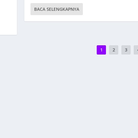
BACA SELENGKAPNYA
1
2
3