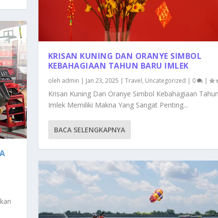
KRISAN KUNING DAN ORANYE SIMBOL
KEBAHAGIAAN TAHUN BARU IMLEK
oleh
admin
|
Jan 23, 2025
|
Travel
,
Uncategorized
|
0
|
Krisan Kuning Dan Oranye Simbol Kebahagiaan Tahu
Imlek Memiliki Makna Yang Sangat Penting...
BACA SELENGKAPNYA
MA
akan