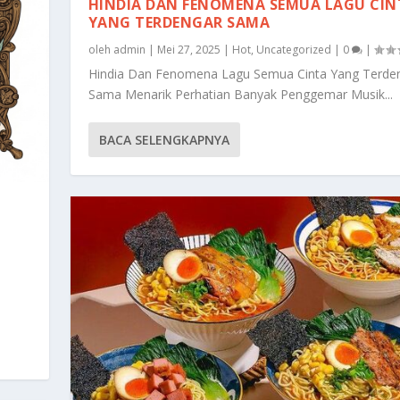
HINDIA DAN FENOMENA SEMUA LAGU CIN
YANG TERDENGAR SAMA
oleh
admin
|
Mei 27, 2025
|
Hot
,
Uncategorized
|
0
|
Hindia Dan Fenomena Lagu Semua Cinta Yang Terde
Sama Menarik Perhatian Banyak Penggemar Musik...
BACA SELENGKAPNYA
N