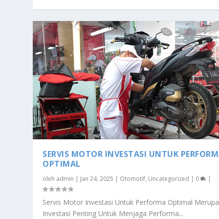
SERVIS MOTOR INVESTASI UNTUK PERFOR
OPTIMAL
oleh
admin
|
Jan 24, 2025
|
Otomotif
,
Uncategorized
|
0
|
Servis Motor Investasi Untuk Performa Optimal Merup
Investasi Penting Untuk Menjaga Performa...