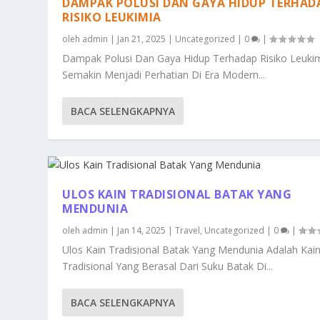
DAMPAK POLUSI DAN GAYA HIDUP TERHAD
RISIKO LEUKIMIA
oleh
admin
|
Jan 21, 2025
|
Uncategorized
|
0
|
Dampak Polusi Dan Gaya Hidup Terhadap Risiko Leuki
Semakin Menjadi Perhatian Di Era Modern...
BACA SELENGKAPNYA
ULOS KAIN TRADISIONAL BATAK YANG
MENDUNIA
oleh
admin
|
Jan 14, 2025
|
Travel
,
Uncategorized
|
0
|
Ulos Kain Tradisional Batak Yang Mendunia Adalah Kai
Tradisional Yang Berasal Dari Suku Batak Di...
BACA SELENGKAPNYA