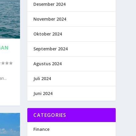
Desember 2024
November 2024
Oktober 2024
GAN
September 2024
Agustus 2024
...
Juli 2024
Juni 2024
CATEGORIES
Finance