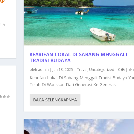
AP
mia
KEARIFAN LOKAL DI SABANG MENGGALI
TRADISI BUDAYA
oleh
admin
|
Jan 13, 2025
|
Travel
,
Uncategorized
|
0
|
Kearifan Lokal Di Sabang Menggali Tradisi Budaya Ya
Telah Di Wariskan Dari Generasi Ke Generasi...
BACA SELENGKAPNYA
n