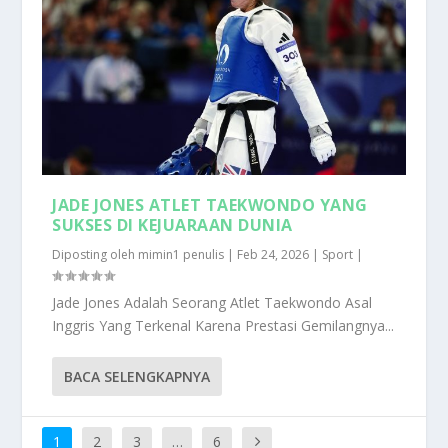
JADE JONES ATLET TAEKWONDO YANG
SUKSES DI KEJUARAAN DUNIA
Diposting oleh
mimin1 penulis
|
Feb 24, 2026
|
Sport
|
Jade Jones Adalah Seorang Atlet Taekwondo Asal
Inggris Yang Terkenal Karena Prestasi Gemilangnya...
BACA SELENGKAPNYA
1
2
3
…
6