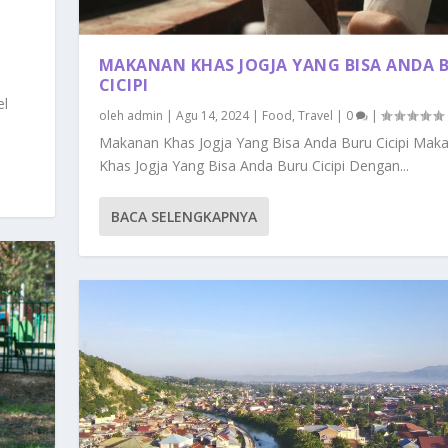
MAKANAN KHAS JOGJA YANG BISA ANDA 
CICIPI
el
oleh
admin
|
Agu 14, 2024
|
Food
,
Travel
|
0
|
Makanan Khas Jogja Yang Bisa Anda Buru Cicipi Mak
Khas Jogja Yang Bisa Anda Buru Cicipi Dengan...
BACA SELENGKAPNYA