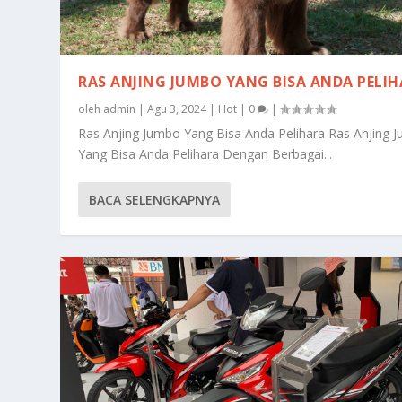
RAS ANJING JUMBO YANG BISA ANDA PELI
oleh
admin
|
Agu 3, 2024
|
Hot
|
0
|
Ras Anjing Jumbo Yang Bisa Anda Pelihara Ras Anjing 
Yang Bisa Anda Pelihara Dengan Berbagai...
BACA SELENGKAPNYA