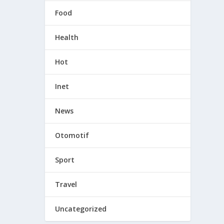
Food
Health
Hot
Inet
News
Otomotif
Sport
Travel
Uncategorized