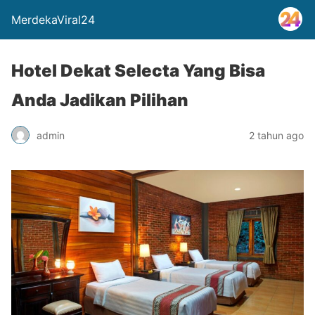
MerdekaViral24
Hotel Dekat Selecta Yang Bisa
Anda Jadikan Pilihan
admin
2 tahun ago