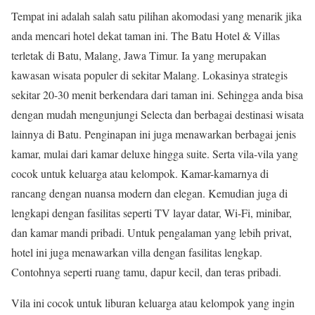
Tempat ini adalah salah satu pilihan akomodasi yang menarik jika
anda mencari hotel dekat taman ini. The Batu Hotel & Villas
terletak di Batu, Malang, Jawa Timur. Ia yang merupakan
kawasan wisata populer di sekitar Malang. Lokasinya strategis
sekitar 20-30 menit berkendara dari taman ini. Sehingga anda bisa
dengan mudah mengunjungi Selecta dan berbagai destinasi wisata
lainnya di Batu. Penginapan ini juga menawarkan berbagai jenis
kamar, mulai dari kamar deluxe hingga suite. Serta vila-vila yang
cocok untuk keluarga atau kelompok. Kamar-kamarnya di
rancang dengan nuansa modern dan elegan. Kemudian juga di
lengkapi dengan fasilitas seperti TV layar datar, Wi-Fi, minibar,
dan kamar mandi pribadi. Untuk pengalaman yang lebih privat,
hotel ini juga menawarkan villa dengan fasilitas lengkap.
Contohnya seperti ruang tamu, dapur kecil, dan teras pribadi.
Vila ini cocok untuk liburan keluarga atau kelompok yang ingin