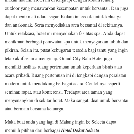
outdoor yang menawarkan kesempatan untuk bersantai. Dan juga
dapat menikmati udara segar. Kolam ini cocok untuk keluarga
dan anak-anak. Serta menyediakan area bersantai di sekitarnya.
Untuk relaksasi, hotel ini menyediakan fasilitas spa. Anda dapat
menikmati berbagai perawatan spa untuk menyegarkan tubuh dan
pikiran. Selain itu, pusat kebugaran tersedia bagi tamu yang ingin
tetap aktif selama menginap. Grand City Batu Hotel juga
memiliki fasilitas ruang pertemuan untuk keperluan bisnis atau
acara pribadi. Ruang pertemuan ini di lengkapi dengan peralatan
modern untuk mendukung berbagai acara. Contohnya seperti
seminar, rapat, atau konferensi. Terdapat area taman yang
menyenangkan di sekitar hotel. Maka sangat ideal untuk bersantai
atau bermain bersama keluarga.
Maka buat anda yang lagi di Malang ingin ke Selecta dapat
memilih pilihan dari berbagai
Hotel Dekat Selecta
.