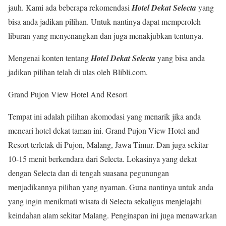
jauh. Kami ada beberapa rekomendasi
Hotel Dekat Selecta
yang
bisa anda jadikan pilihan. Untuk nantinya dapat memperoleh
liburan yang menyenangkan dan juga menakjubkan tentunya.
Mengenai konten tentang
Hotel Dekat Selecta
yang bisa anda
jadikan pilihan telah di ulas oleh Blibli.com.
Grand Pujon View Hotel And Resort
Tempat ini adalah pilihan akomodasi yang menarik jika anda
mencari hotel dekat taman ini. Grand Pujon View Hotel and
Resort terletak di Pujon, Malang, Jawa Timur. Dan juga sekitar
10-15 menit berkendara dari Selecta. Lokasinya yang dekat
dengan Selecta dan di tengah suasana pegunungan
menjadikannya pilihan yang nyaman. Guna nantinya untuk anda
yang ingin menikmati wisata di Selecta sekaligus menjelajahi
keindahan alam sekitar Malang. Penginapan ini juga menawarkan