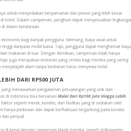
ya untuk menyediakan kenyamanan dan privasi yang lebih besar
di hotel. Dalam campervan, penghuni dapat menyesuaikan lingkunga
 di dalam kendaraan.
ng ekonomis bagi banyak pengguna. Memang, biaya awal untuk
tinggi daripada mobil biasa. Tapi, pengguna dapat menghemat biay
dan makanan di luar. Dengan demikian, campervan tidak hanya
tapi juga merupakan investasi yang cerdas bagi mereka yang sering
in menjelajahi alam tanpa keribetan harus menyewa hotel.
LEBIH DARI RP500 JUTA
an yang menawarkan pengalaman petualangan yang unik dan
s di Indonesia bisa bervariasi
Mulai Dari Rp100 Juta Hingga Lebih
faktor seperti merek, kondisi, dan fasilitas yang di sediakan oleh
 hanya perkiraan dan dapat berfluktuasi tergantung pada kondisi
 dan penjual.
ng di kenal dengan campervan klasik mereka, seperti Volkswagen