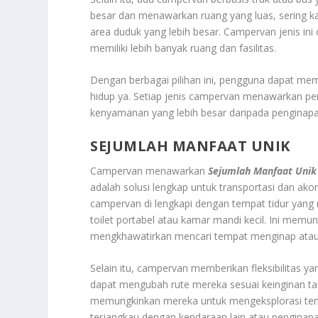
besar dan menawarkan ruang yang luas, sering ka
area duduk yang lebih besar. Campervan jenis ini
memiliki lebih banyak ruang dan fasilitas.
Dengan berbagai pilihan ini, pengguna dapat me
hidup ya. Setiap jenis campervan menawarkan pen
kenyamanan yang lebih besar daripada penginapa
SEJUMLAH MANFAAT UNIK
Campervan menawarkan
Sejumlah Manfaat Unik
adalah solusi lengkap untuk transportasi dan ak
campervan di lengkapi dengan tempat tidur yang ny
toilet portabel atau kamar mandi kecil. Ini mem
mengkhawatirkan mencari tempat menginap atau f
Selain itu, campervan memberikan fleksibilitas 
dapat mengubah rute mereka sesuai keinginan tanp
memungkinkan mereka untuk mengeksplorasi tempa
terjangkau dengan kendaraan lain atau penginapa