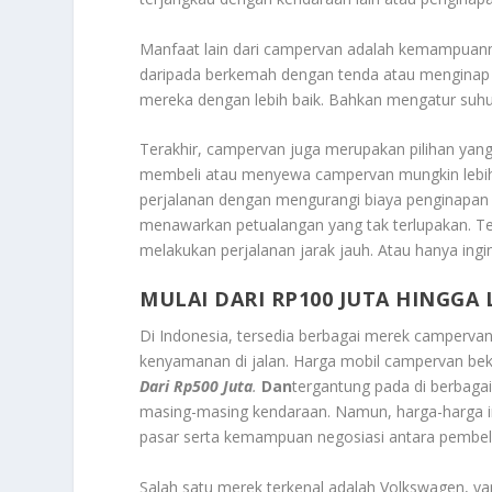
Manfaat lain dari campervan adalah kemampuann
daripada berkemah dengan tenda atau menginap 
mereka dengan lebih baik. Bahkan mengatur suhu
Terakhir, campervan juga merupakan pilihan ya
membeli atau menyewa campervan mungkin lebih 
perjalanan dengan mengurangi biaya penginapan 
menawarkan petualangan yang tak terlupakan. Te
melakukan perjalanan jarak jauh. Atau hanya ing
MULAI DARI RP100 JUTA HINGGA 
Di Indonesia, tersedia berbagai merek camperv
kenyamanan di jalan. Harga mobil campervan beka
Dari Rp500 Juta
.
Dan
tergantung pada di berbagai 
masing-masing kendaraan. Namun, harga-harga ini
pasar serta kemampuan negosiasi antara pembeli
Salah satu merek terkenal adalah Volkswagen, ya