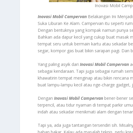
Inovasi Mobil Camp
Inovasi Mobil Campervan
Belakangan Ini Menjad
Suka Liburan Ke Alam. Campervan itu seperti ru
Dengan bentuknya yang kompak namun punya sega
Bahkan ada dapur kecil yang cukup buat masak men
tempat seru untuk bermain kartu atau sekadar be
segar, kompor gas buat bikin sarapan pagi. Dan b
Yang paling asyik dari
Inovasi Mobil Campervan
a
sebagai kendaraan. Tapi juga sebagai rumah semen
khawatirin tempat menginap atau bikin rencana mep
buat lampu-lampu kecil atau nge-charge gadget, j
Dengan
Inovasi Mobil Campervan
bener-bener se
terpencil, atau tidur nyaman di tempat parkir um
indah atau sekadar menikmati alam dengan tena
Tapi ya, ada juga tantangan tersendiri sih. Misal
bahan bakar. Kalau ada masalah teknis, perlu kr