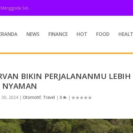
Menggoda Sel...
ERANDA
NEWS
FINANCE
HOT
FOOD
HEAL
RVAN BIKIN PERJALANANMU LEBIH
NYAMAN
n 30, 2024
|
Otomotif
,
Travel
|
0
|