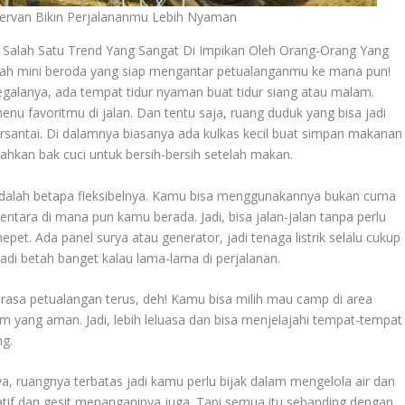
ervan Bikin Perjalananmu Lebih Nyaman
i Salah Satu Trend Yang Sangat Di Impikan Oleh Orang-Orang Yang
mah mini beroda yang siap mengantar petualanganmu ke mana pun!
lanya, ada tempat tidur nyaman buat tidur siang atau malam.
u favoritmu di jalan. Dan tentu saja, ruang duduk yang bisa jadi
rsantai. Di dalamnya biasanya ada kulkas kecil buat simpan makanan
ahkan bak cuci untuk bersih-bersih setelah makan.
dalah betapa fleksibelnya. Kamu bisa menggunakannya bukan cuma
tara di mana pun kamu berada. Jadi, bisa jalan-jalan tanpa perlu
et. Ada panel surya atau generator, jadi tenaga listrik selalu cukup
adi betah banget kalau lama-lama di perjalanan.
rasa petualangan terus, deh! Kamu bisa milih mau camp di area
um yang aman. Jadi, lebih leluasa dan bisa menjelajahi tempat-tempat
ng.
nya, ruangnya terbatas jadi kamu perlu bijak dalam mengelola air dan
eatif dan gesit menanganinya juga. Tapi semua itu sebanding dengan