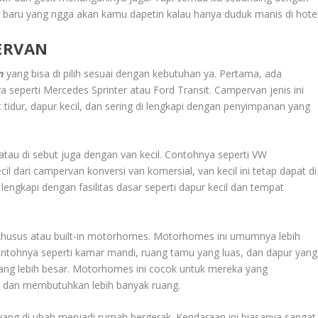
aru yang ngga akan kamu dapetin kalau hanya duduk manis di hotel
PERVAN
n
yang bisa di pilih sesuai dengan kebutuhan ya. Pertama, ada
 seperti Mercedes Sprinter atau Ford Transit. Campervan jenis ini
tidur, dapur kecil, dan sering di lengkapi dengan penyimpanan yang
atau di sebut juga dengan van kecil. Contohnya seperti VW
il dari campervan konversi van komersial, van kecil ini tetap dapat di
lengkapi dengan fasilitas dasar seperti dapur kecil dan tempat
khusus atau built-in motorhomes. Motorhomes ini umumnya lebih
 Contohnya seperti kamar mandi, ruang tamu yang luas, dan dapur yang
yang lebih besar. Motorhomes ini cocok untuk mereka yang
n dan membutuhkan lebih banyak ruang.
 yang di ubah menjadi rumah bergerak. Kendaraan ini biasanya sangat