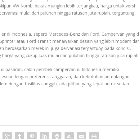
skipun VW Kombi bekas mungkin lebih terjangkau, harga untuk versi
ervariasi mulai dari puluhan hingga ratusan juta rupiah, tergantung
uler di Indonesia, seperti Mercedes-Benz dan Ford. Campervan yang d
 Sprinter atau Ford Transit menawarkan desain yang lebih modern da
an berdasarkan merek ini juga bervariasi tergantung pada kondisi,
ng harga yang cukup luas mulai dari puluhan hingga ratusan juta rupiah
 di pasaran, calon pembeli campervan di Indonesia memiliki
esuai dengan preferensi, anggaran, dan kebutuhan petualangan
n dengan fasilitas canggih, ada pilihan yang tepat untuk setiap