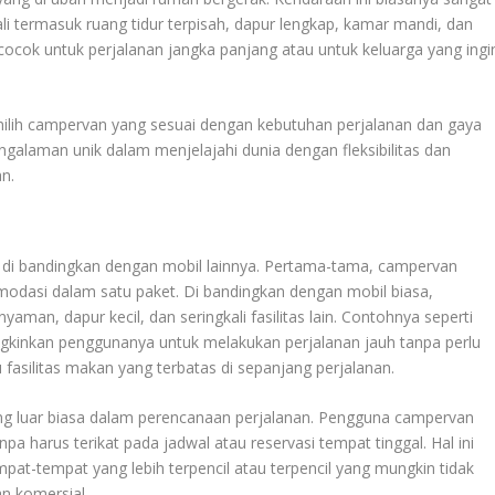
li termasuk ruang tidur terpisah, dapur lengkap, kamar mandi, dan
 cocok untuk perjalanan jangka panjang atau untuk keluarga yang ingi
milih campervan yang sesuai dengan kebutuhan perjalanan dan gaya
galaman unik dalam menjelajahi dunia dengan fleksibilitas dan
n.
di bandingkan dengan mobil lainnya. Pertama-tama, campervan
omodasi dalam satu paket. Di bandingkan dengan mobil biasa,
aman, dapur kecil, dan seringkali fasilitas lain. Contohnya seperti
ungkinkan penggunanya untuk melakukan perjalanan jauh tanpa perlu
asilitas makan yang terbatas di sepanjang perjalanan.
yang luar biasa dalam perencanaan perjalanan. Pengguna campervan
a harus terikat pada jadwal atau reservasi tempat tinggal. Hal ini
t-tempat yang lebih terpencil atau terpencil yang mungkin tidak
n komersial.