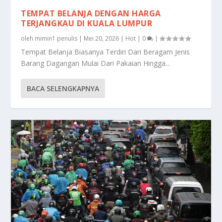
TEMPAT BELANJA DENGAN HARGA
TERJANGKAU DI KUALA LUMPUR
oleh
mimin1 penulis
|
Mei 20, 2026
|
Hot
|
0
|
Tempat Belanja Biasanya Terdiri Dari Beragam Jenis
Barang Dagangan Mulai Dari Pakaian Hingga...
BACA SELENGKAPNYA