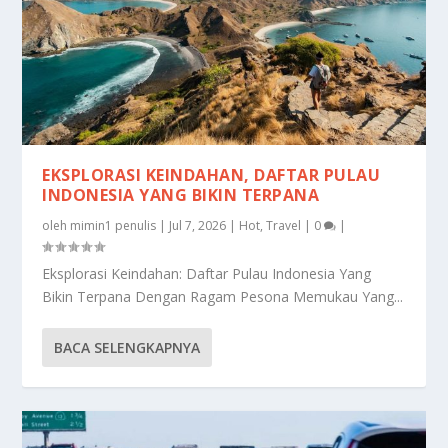
EKSPLORASI KEINDAHAN, DAFTAR PULAU
INDONESIA YANG BIKIN TERPANA
oleh
mimin1 penulis
|
Jul 7, 2026
|
Hot
,
Travel
|
0
|
Eksplorasi Keindahan: Daftar Pulau Indonesia Yang
Bikin Terpana Dengan Ragam Pesona Memukau Yang...
BACA SELENGKAPNYA