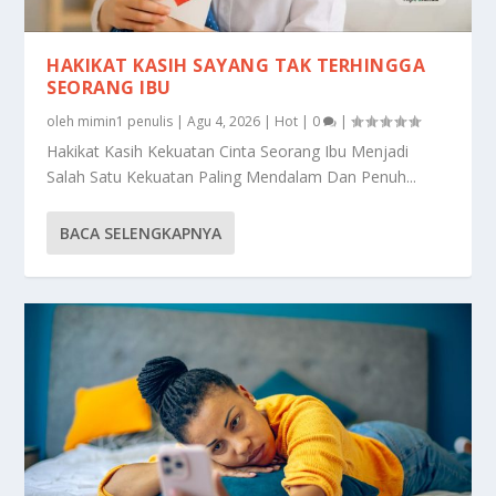
HAKIKAT KASIH SAYANG TAK TERHINGGA
SEORANG IBU
oleh
mimin1 penulis
|
Agu 4, 2026
|
Hot
|
0
|
Hakikat Kasih Kekuatan Cinta Seorang Ibu Menjadi
Salah Satu Kekuatan Paling Mendalam Dan Penuh...
BACA SELENGKAPNYA