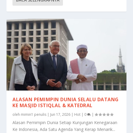
ALASAN PEMIMPIN DUNIA SELALU DATANG
KE MASJID ISTIQLAL & KATEDRAL
oleh
mimin1 penulis
|
Jun 17, 2026
|
Hot
|
0
|
Alasan Pemimpin Dunia Setiap Kunjungan Kenegaraan
Ke Indonesia, Ada Satu Agenda Yang Kerap Menarik...