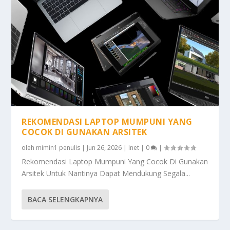
REKOMENDASI LAPTOP MUMPUNI YANG
COCOK DI GUNAKAN ARSITEK
oleh
mimin1 penulis
|
Jun 26, 2026
|
Inet
|
0
|
Rekomendasi Laptop Mumpuni Yang Cocok Di Gunakan
Arsitek Untuk Nantinya Dapat Mendukung Segala...
BACA SELENGKAPNYA