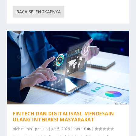
BACA SELENGKAPNYA
FINTECH DAN DIGITALISASI, MENDESAIN
ULANG INTERAKSI MASYARAKAT
oleh
mimin1 penulis
|
Jun 5, 2026
|
Inet
|
0
|