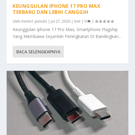
KEUNGGULAN IPHONE 17 PRO MAX
TERBARU DAN LEBIH CANGGIH
oleh
mimin1 penulis
|
Jul 27, 2026
|
Inet
|
0
|
Keunggulan Iphone 17 Pro Max, Smartphone Flagship
Yang Membawa Sejumlah Peningkatan Di Bandingkan...
BACA SELENGKAPNYA