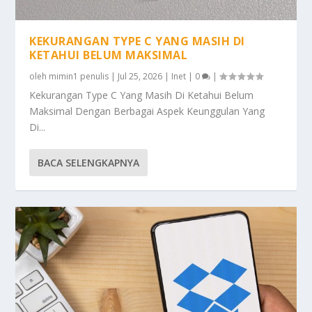
KEKURANGAN TYPE C YANG MASIH DI
KETAHUI BELUM MAKSIMAL
oleh
mimin1 penulis
|
Jul 25, 2026
|
Inet
|
0
|
Kekurangan Type C Yang Masih Di Ketahui Belum
Maksimal Dengan Berbagai Aspek Keunggulan Yang
Di...
BACA SELENGKAPNYA