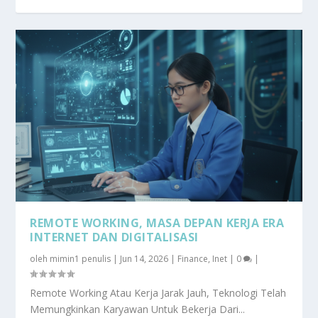
REMOTE WORKING, MASA DEPAN KERJA ERA
INTERNET DAN DIGITALISASI
oleh
mimin1 penulis
|
Jun 14, 2026
|
Finance
,
Inet
|
0
|
Remote Working Atau Kerja Jarak Jauh, Teknologi Telah
Memungkinkan Karyawan Untuk Bekerja Dari...