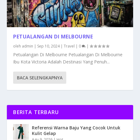
PETUALANGAN DI MELBOURNE
oleh
admin
|
Sep 10, 2024
|
Travel
|
0
|
Petualangan Di Melbourne Petualangan Di Melbourne
Ibu Kota Victoria Adalah Destinasi Yang Penuh...
BACA SELENGKAPNYA
BERITA TERBARU
Referensi Warna Baju Yang Cocok Untuk
Kulit Gelap
Agu 9, 2026
|
Hot