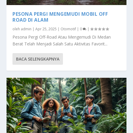
PESONA PERGI MENGEMUDI MOBIL OFF
ROAD DI ALAM
oleh
admin
|
Apr 25, 2025
|
Otomotif
|
0
|
Pesona Pergi Off-Road Atau Mengemudi Di Medan
Berat Telah Menjadi Salah Satu Aktivitas Favorit...
BACA SELENGKAPNYA