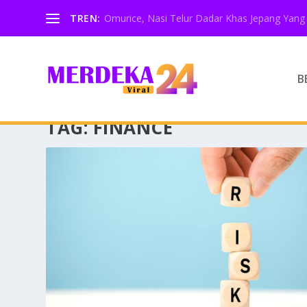
TREN:
Omurice, Nasi Telur Dadar Khas Jepang Yang 
B
TAG:
FINANCE