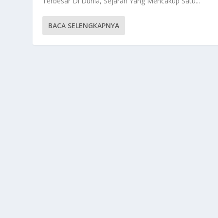
Terbesar Di Dunia, Sejarah Yang Mencakup Satu...
BACA SELENGKAPNYA