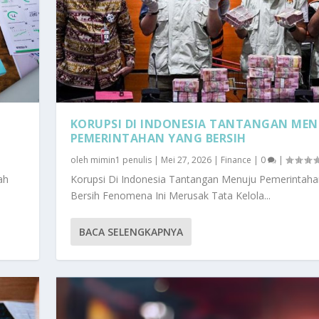
KORUPSI DI INDONESIA TANTANGAN MEN
PEMERINTAHAN YANG BERSIH
oleh
mimin1 penulis
|
Mei 27, 2026
|
Finance
|
0
|
ah
Korupsi Di Indonesia Tantangan Menuju Pemerintah
Bersih Fenomena Ini Merusak Tata Kelola...
BACA SELENGKAPNYA