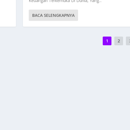
Keuangan Terkemuka Di Dunia, Yang...
BACA SELENGKAPNYA
1
2