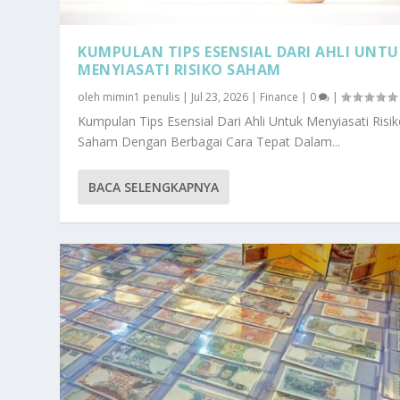
KUMPULAN TIPS ESENSIAL DARI AHLI UNTU
MENYIASATI RISIKO SAHAM
oleh
mimin1 penulis
|
Jul 23, 2026
|
Finance
|
0
|
Kumpulan Tips Esensial Dari Ahli Untuk Menyiasati Risi
Saham Dengan Berbagai Cara Tepat Dalam...
BACA SELENGKAPNYA