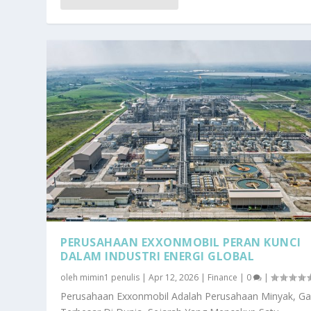
PERUSAHAAN EXXONMOBIL PERAN KUNCI
DALAM INDUSTRI ENERGI GLOBAL
oleh
mimin1 penulis
|
Apr 12, 2026
|
Finance
|
0
|
Perusahaan Exxonmobil Adalah Perusahaan Minyak, Ga