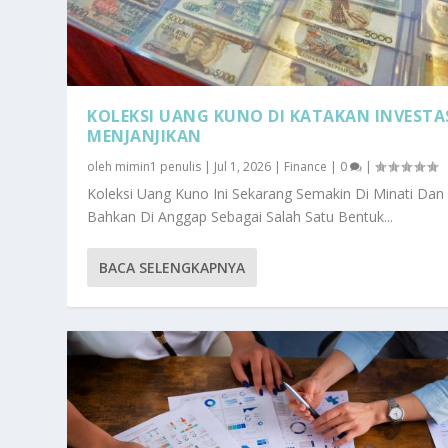
KOLEKSI UANG KUNO DI KATAKAN INVESTA
MENJANJIKAN
oleh
mimin1 penulis
|
Jul 1, 2026
|
Finance
|
0
|
Koleksi Uang Kuno Ini Sekarang Semakin Di Minati Dan
Bahkan Di Anggap Sebagai Salah Satu Bentuk...
BACA SELENGKAPNYA