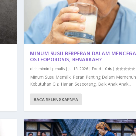
MINUM SUSU BERPERAN DALAM MENCEG
OSTEOPOROSIS, BENARKAH?
oleh
mimin1 penulis
|
Jul 13, 2026
|
Food
|
0
|
n
Minum Susu Memiliki Peran Penting Dalam Memenuh
Kebutuhan Gizi Harian Seseorang, Baik Anak Anak...
BACA SELENGKAPNYA