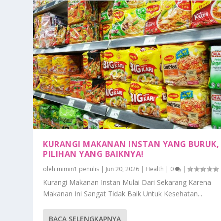
KURANGI MAKANAN INSTAN YANG BURUK, 
PILIHAN YANG BAIKNYA!
oleh
mimin1 penulis
|
Jun 20, 2026
|
Health
|
0
|
Kurangi Makanan Instan Mulai Dari Sekarang Karena
Makanan Ini Sangat Tidak Baik Untuk Kesehatan...
BACA SELENGKAPNYA