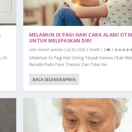
A
MELAMUN DI PAGI HARI CARA ALAMI OTA
UNTUK MELEPASKAN DIRI
oleh
mimin1 penulis
|
Jul 30, 2026
|
Health
|
0
|
u Di
Melamun Di Pagi Hari Sering Terjadi Karena Otak Mas
Berada Pada Fase Transisi Dari Tidur Ke...
BACA SELENGKAPNYA