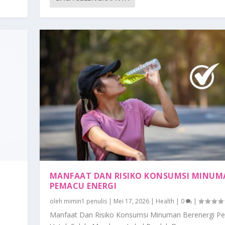
MANFAAT DAN RISIKO KONSUMSI MINU
PEMACU ENERGI
oleh
mimin1 penulis
|
Mei 17, 2026
|
Health
|
0
|
Manfaat Dan Risiko Konsumsi Minuman Berenergi Pe