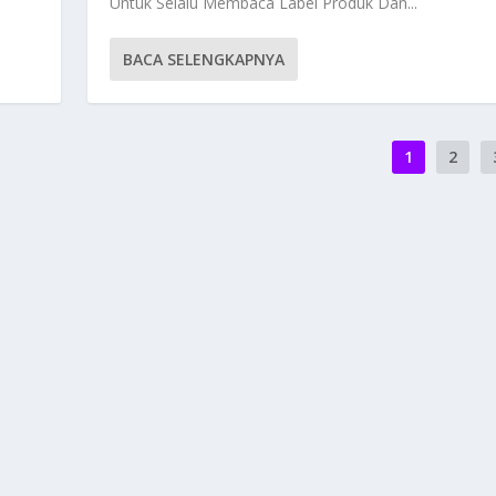
.
Untuk Selalu Membaca Label Produk Dan...
BACA SELENGKAPNYA
1
2