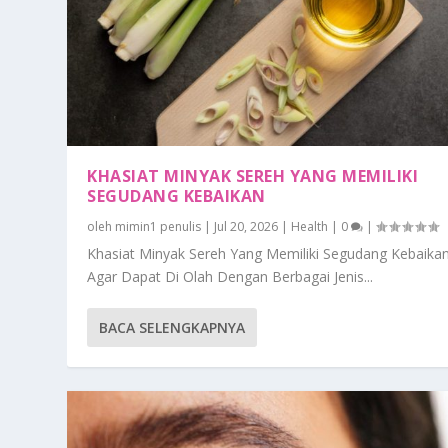
KHASIAT MINYAK SEREH YANG MEMILIKI
SEGUDANG KEBAIKAN
oleh
mimin1 penulis
|
Jul 20, 2026
|
Health
|
0
|
Khasiat Minyak Sereh Yang Memiliki Segudang Kebaika
Agar Dapat Di Olah Dengan Berbagai Jenis...
BACA SELENGKAPNYA