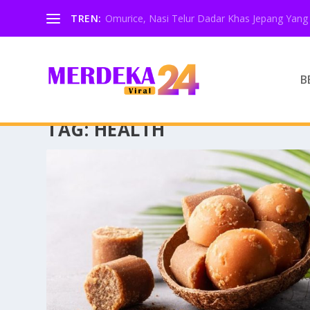
TREN:
Omurice, Nasi Telur Dadar Khas Jepang Yang 
B
TAG:
HEALTH