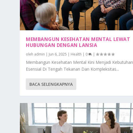
MEMBANGUN KESEHATAN MENTAL LEWAT
HUBUNGAN DENGAN LANSIA
oleh
admin
|
Jun 6, 2025
|
Health
|
0
|
Membangun Kesehatan Mental Kini Menjadi Kebutuha
Esensial Di Tengah Tekanan Dan Kompleksitas...
BACA SELENGKAPNYA