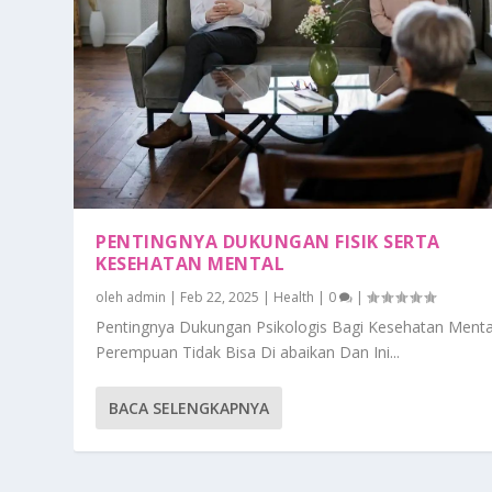
PENTINGNYA DUKUNGAN FISIK SERTA
KESEHATAN MENTAL
oleh
admin
|
Feb 22, 2025
|
Health
|
0
|
Pentingnya Dukungan Psikologis Bagi Kesehatan Menta
Perempuan Tidak Bisa Di abaikan Dan Ini...
BACA SELENGKAPNYA