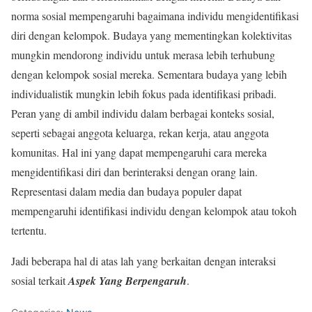
norma sosial mempengaruhi bagaimana individu mengidentifikasi
diri dengan kelompok. Budaya yang mementingkan kolektivitas
mungkin mendorong individu untuk merasa lebih terhubung
dengan kelompok sosial mereka. Sementara budaya yang lebih
individualistik mungkin lebih fokus pada identifikasi pribadi.
Peran yang di ambil individu dalam berbagai konteks sosial,
seperti sebagai anggota keluarga, rekan kerja, atau anggota
komunitas. Hal ini yang dapat mempengaruhi cara mereka
mengidentifikasi diri dan berinteraksi dengan orang lain.
Representasi dalam media dan budaya populer dapat
mempengaruhi identifikasi individu dengan kelompok atau tokoh
tertentu.
Jadi beberapa hal di atas lah yang berkaitan dengan interaksi
sosial terkait
Aspek Yang Berpengaruh
.