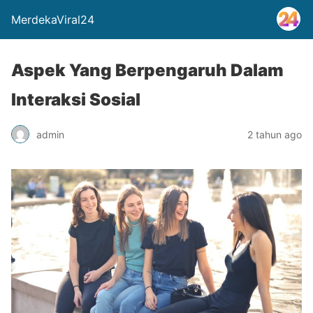
MerdekaViral24
Aspek Yang Berpengaruh Dalam
Interaksi Sosial
admin
2 tahun ago