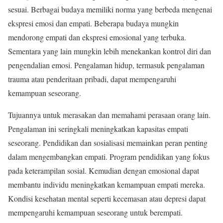
sesuai. Berbagai budaya memiliki norma yang berbeda mengenai
ekspresi emosi dan empati. Beberapa budaya mungkin
mendorong empati dan ekspresi emosional yang terbuka.
Sementara yang lain mungkin lebih menekankan kontrol diri dan
pengendalian emosi. Pengalaman hidup, termasuk pengalaman
trauma atau penderitaan pribadi, dapat mempengaruhi
kemampuan seseorang.
Tujuannya untuk merasakan dan memahami perasaan orang lain.
Pengalaman ini seringkali meningkatkan kapasitas empati
seseorang. Pendidikan dan sosialisasi memainkan peran penting
dalam mengembangkan empati. Program pendidikan yang fokus
pada keterampilan sosial. Kemudian dengan emosional dapat
membantu individu meningkatkan kemampuan empati mereka.
Kondisi kesehatan mental seperti kecemasan atau depresi dapat
mempengaruhi kemampuan seseorang untuk berempati.