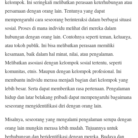
kelompok. Ini seringkali melibatkan perasaan keterhubungan atau
persamaan dengan orang lain. Tentunya yang dapat
mempengaruhi cara seseorang berinteraksi dalam berbagai situasi
sosial. Proses di mana individu melihat diri mereka dalam
hubungan dengan orang lain. Contohnya seperti teman, keluarga,
atau tokoh publik. Ini bisa melibatkan perasaan memiliki
kesamaan, baik dalam hal minat, nilai, atau pengalaman.
Melibatkan asosiasi dengan kelompok sosial tertentu, seperti
komunitas, etnis. Maupun dengan kelompok profesional. Ini
membantu individu merasa menjadi bagian dari kelompok yang
lebih besar. Serta dapat memberikan rasa pertenaan. Pengalaman
hidup dan latar belakang pribadi dapat mempengaruhi bagaimana
seseorang mengidentifikasi diri dengan orang lain.
Misalnya, seseorang yang mengalami pengalaman serupa dengan
orang lain mungkin merasa lebih mudah. Tujuannya untuk
berhubungan dan beridentifikasi dengan mereka. Budaya dan