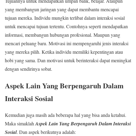
Tujuannya untuk mendapatkan umpan balik, belajar. Ataupun
yang membangun jaringan yang dapat membantu mencapai
tujuan mereka. Individu mungkin terlibat dalam interaksi sosial
untuk mencapai tujuan tertentu. Contohnya seperti mendapatkan
informasi, membangun hubungan profesional. Maupun yang
mencari peluang baru. Motivasi ini mempengaruhi jenis interaksi
yang mereka pilih. Ketika individu memiliki kepentingan atau
hobi yang sama. Dan motivasi untuk berinteraksi dapat meningkat
dengan sendirinya sobat.
Aspek Lain Yang Berpengaruh Dalam
Interaksi Sosial
Kemudian juga masih ada beberapa hal yang bisa anda ketahui.
Maka simaklah
Aspek Lain Yang Berpengaruh Dalam Interaksi
Sosial
. Dan aspek berikutnya adalah: