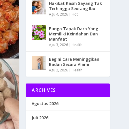
Hakikat Kasih Sayang Tak
Terhingga Seorang Ibu
Agu 4, 2026
|
Hot
Bunga Tapak Dara Yang
Memiliki Keindahan Dan
Manfaat
Agu 3, 2026
|
Health
Begini Cara Meninggikan
Badan Secara Alami
Agu 2, 2026
|
Health
ARCHIVES
Agustus 2026
Juli 2026