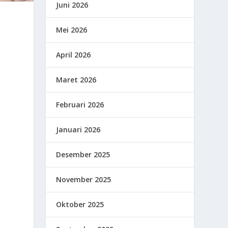
Juni 2026
Mei 2026
April 2026
Maret 2026
Februari 2026
Januari 2026
Desember 2025
November 2025
Oktober 2025