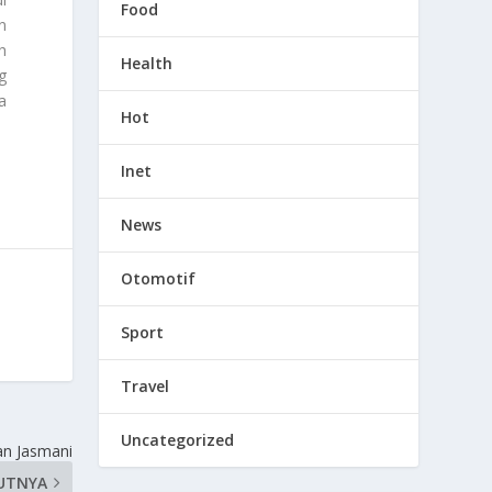
Food
n
h
Health
g
a
Hot
Inet
News
Otomotif
Sport
Travel
Uncategorized
an Jasmani
UTNYA