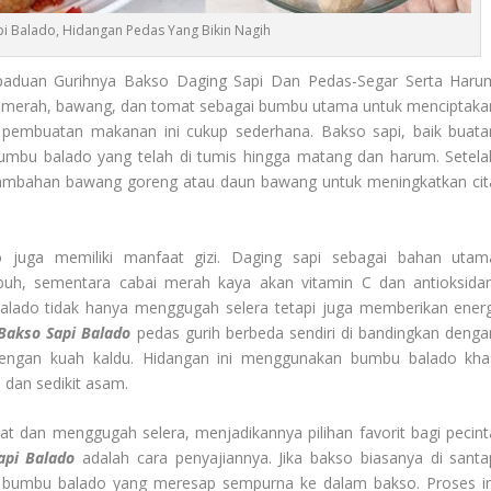
pi Balado, Hidangan Pedas Yang Bikin Nagih
paduan Gurihnya Bakso Daging Sapi Dan Pedas-Segar Serta Haru
 merah, bawang, dan tomat sebagai bumbu utama untuk menciptaka
 pembuatan makanan ini cukup sederhana. Bakso sapi, baik buata
bumbu balado yang telah di tumis hingga matang dan harum. Setela
tambahan bawang goreng atau daun bawang untuk meningkatkan cit
o juga memiliki manfaat gizi. Daging sapi sebagai bahan utam
buh, sementara cabai merah kaya akan vitamin C dan antioksidan
alado tidak hanya menggugah selera tetapi juga memberikan energ
Bakso Sapi Balado
pedas gurih
berbeda sendiri di bandingkan denga
engan kuah kaldu. Hidangan ini menggunakan bumbu balado kha
 dan sedikit asam.
at dan menggugah selera, menjadikannya pilihan favorit bagi pecint
api Balado
adalah cara penyajiannya. Jika bakso biasanya di santa
an bumbu balado yang meresap sempurna ke dalam bakso. Proses in