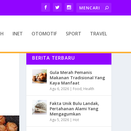
TH
INET
OTOMOTIF
SPORT
TRAVEL
BERITA TERBARU
Gula Merah Pemanis
Makanan Tradisional Yang
Kaya Manfaat
Agu 6, 2026
|
Food
,
Health
Fakta Unik Bulu Landak,
Pertahanan Alami Yang
Mengagumkan
Agu 5, 2026
|
Hot