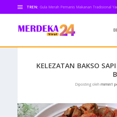
TREN:
Gula Merah Pemanis Makanan Tradisional Yan
B
KELEZATAN BAKSO SAP
B
Diposting oleh
mimin1 pe