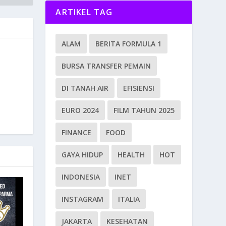
ARTIKEL TAG
ALAM
BERITA FORMULA 1
BURSA TRANSFER PEMAIN
DI TANAH AIR
EFISIENSI
EURO 2024
FILM TAHUN 2025
FINANCE
FOOD
GAYA HIDUP
HEALTH
HOT
INDONESIA
INET
INSTAGRAM
ITALIA
JAKARTA
KESEHATAN