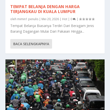
TEMPAT BELANJA DENGAN HARGA
TERJANGKAU DI KUALA LUMPUR
oleh
mimin1 penulis
|
Mei 20, 2026
|
Hot
|
0
|
Tempat Belanja Biasanya Terdiri Dari Beragam Jenis
Barang Dagangan Mulai Dari Pakaian Hingga...
BACA SELENGKAPNYA