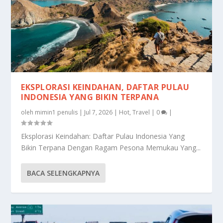
EKSPLORASI KEINDAHAN, DAFTAR PULAU
INDONESIA YANG BIKIN TERPANA
oleh
mimin1 penulis
|
Jul 7, 2026
|
Hot
,
Travel
|
0
|
Eksplorasi Keindahan: Daftar Pulau Indonesia Yang
Bikin Terpana Dengan Ragam Pesona Memukau Yang...
BACA SELENGKAPNYA