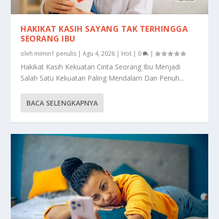
HAKIKAT KASIH SAYANG TAK TERHINGGA
SEORANG IBU
oleh
mimin1 penulis
|
Agu 4, 2026
|
Hot
|
0
|
Hakikat Kasih Kekuatan Cinta Seorang Ibu Menjadi
Salah Satu Kekuatan Paling Mendalam Dan Penuh...
BACA SELENGKAPNYA