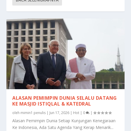
ALASAN PEMIMPIN DUNIA SELALU DATANG
KE MASJID ISTIQLAL & KATEDRAL
oleh
mimin1 penulis
|
Jun 17, 2026
|
Hot
|
0
|
Alasan Pemimpin Dunia Setiap Kunjungan Kenegaraan
Ke Indonesia, Ada Satu Agenda Yang Kerap Menarik...