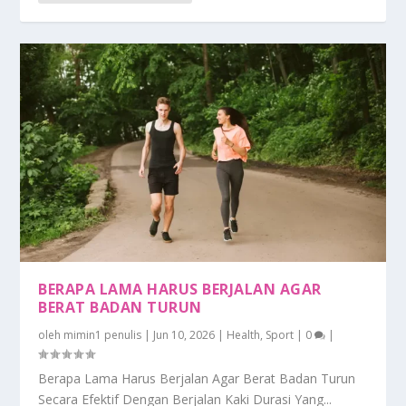
BERAPA LAMA HARUS BERJALAN AGAR
BERAT BADAN TURUN
oleh
mimin1 penulis
|
Jun 10, 2026
|
Health
,
Sport
|
0
|
Berapa Lama Harus Berjalan Agar Berat Badan Turun
Secara Efektif Dengan Berjalan Kaki Durasi Yang...