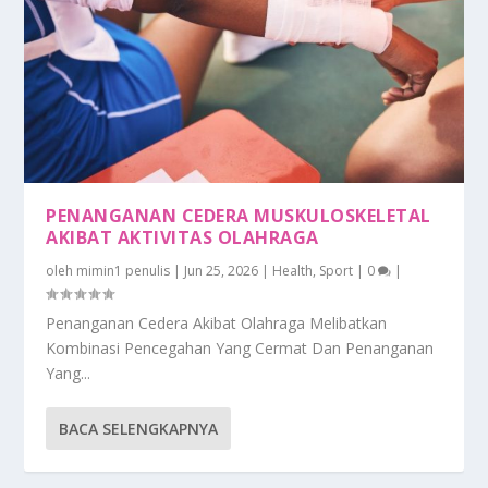
PENANGANAN CEDERA MUSKULOSKELETAL
AKIBAT AKTIVITAS OLAHRAGA
oleh
mimin1 penulis
|
Jun 25, 2026
|
Health
,
Sport
|
0
|
Penanganan Cedera Akibat Olahraga Melibatkan
Kombinasi Pencegahan Yang Cermat Dan Penanganan
Yang...
BACA SELENGKAPNYA