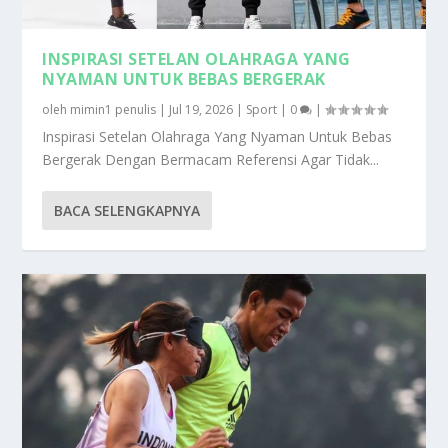
INSPIRASI SETELAN OLAHRAGA YANG
NYAMAN UNTUK BEBAS BERGERAK
oleh
mimin1 penulis
|
Jul 19, 2026
|
Sport
|
0
|
Inspirasi Setelan Olahraga Yang Nyaman Untuk Bebas
Bergerak Dengan Bermacam Referensi Agar Tidak...
BACA SELENGKAPNYA