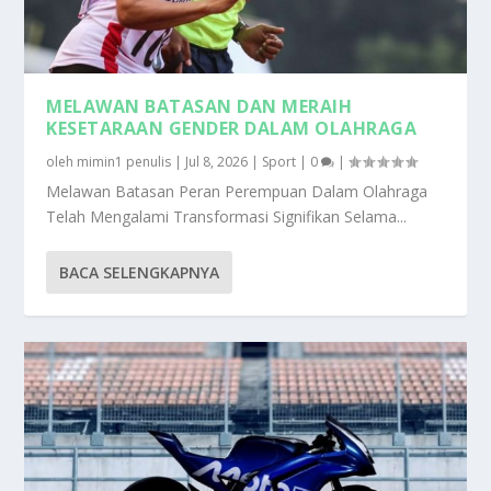
MELAWAN BATASAN DAN MERAIH
KESETARAAN GENDER DALAM OLAHRAGA
oleh
mimin1 penulis
|
Jul 8, 2026
|
Sport
|
0
|
Melawan Batasan Peran Perempuan Dalam Olahraga
Telah Mengalami Transformasi Signifikan Selama...
BACA SELENGKAPNYA