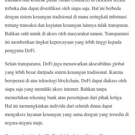
terbuka dan dapat diverifikasi oleh siapa saja. Hal ini berbeda
dengan sistem keuangan tradisional di mana seringkali informasi
tentang transaksi dan kegiatan keuangan lainnya tidak transparan.
Bahkan sulit untuk di akses oleh masyarakat umum. Transparansi
ini memberikan tingkat kepercayaan yang lebih tinggi kepada
pengguna DeFi.
Selain transparansi, DeFi juga menawarkan aksesibilitas global
yang lebih besar daripada sistem keuangan tradisional. Karena
beroperasi di atas teknologi blockchain, DeFi dapat diakses oleh
siapa saja yang memiliki akses internet. Bahkan tanpa
memerlukan rekening bank atau persetujuan dari pihak ketiga.
Hal ini memungkinkan individu dari seluruh dunia dapat
mengakses layanan keuangan yang sama dengan yang tersedia di
negara-negara maju.