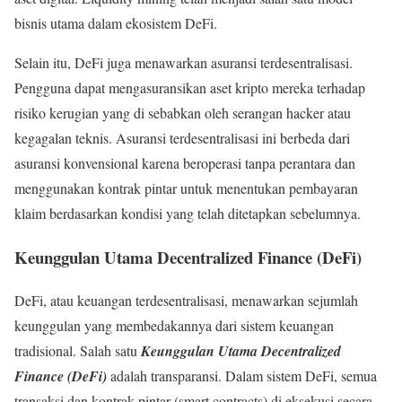
bisnis utama dalam ekosistem DeFi.
Selain itu, DeFi juga menawarkan asuransi terdesentralisasi.
Pengguna dapat mengasuransikan aset kripto mereka terhadap
risiko kerugian yang di sebabkan oleh serangan hacker atau
kegagalan teknis. Asuransi terdesentralisasi ini berbeda dari
asuransi konvensional karena beroperasi tanpa perantara dan
menggunakan kontrak pintar untuk menentukan pembayaran
klaim berdasarkan kondisi yang telah ditetapkan sebelumnya.
Keunggulan Utama Decentralized Finance (DeFi)
DeFi, atau keuangan terdesentralisasi, menawarkan sejumlah
keunggulan yang membedakannya dari sistem keuangan
tradisional. Salah satu
Keunggulan Utama Decentralized
Finance (DeFi)
adalah transparansi. Dalam sistem DeFi, semua
transaksi dan kontrak pintar (smart contracts) di eksekusi secara