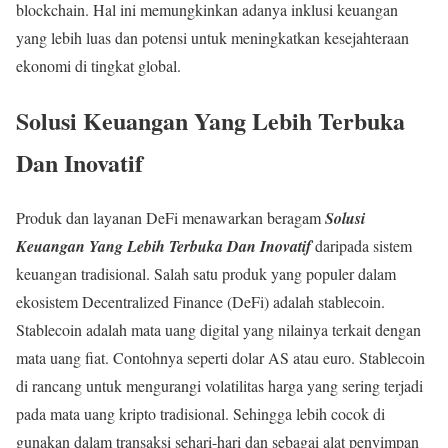
blockchain. Hal ini memungkinkan adanya inklusi keuangan
yang lebih luas dan potensi untuk meningkatkan kesejahteraan
ekonomi di tingkat global.
Solusi Keuangan Yang Lebih Terbuka
Dan Inovatif
Produk dan layanan DeFi menawarkan beragam
Solusi
Keuangan Yang Lebih Terbuka Dan Inovatif
daripada sistem
keuangan tradisional. Salah satu produk yang populer dalam
ekosistem Decentralized Finance (DeFi) adalah stablecoin.
Stablecoin adalah mata uang digital yang nilainya terkait dengan
mata uang fiat. Contohnya seperti dolar AS atau euro. Stablecoin
di rancang untuk mengurangi volatilitas harga yang sering terjadi
pada mata uang kripto tradisional. Sehingga lebih cocok di
gunakan dalam transaksi sehari-hari dan sebagai alat penyimpan