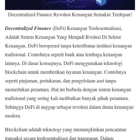
Decentralized Finance Revolusi Keuangan Semakin Terdepan!
Decentralized Finance
(DeFi) Keuangan Terdesentralisasi,
Adalah Sistem Keuangan Yang Menjadi Rvolusi Di Sektor
Keuangan. DeFi beroperasi tanpa keterlibatan institusi keuangan
tradisional. Contohnya seperti bank atau lembaga keuangan
lainnya. Di dasar konsepnya, DeFi menggunakan teknologi
blockchain untuk memberikan layanan keuangan. Contohnya
seperti pinjaman, pertukaran, dan pengelolaan aset tanpa
memerlukan perantara. Hal ini berbeda dengan sistem keuangan
tradisional yang sering kali melibatkan banyak pihak perantara.
Sehingga DeFi di anggap sebagai revolusi dalam dunia keuangan
modern.
Blockchain adalah teknologi yang memungkinkan pencatatan
transaksi secara terdesentralisasi dan transparan. Dalam