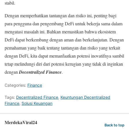
stabil.
Dengan memperhatikan tantangan dan risiko ini, penting bagi
para pengguna dan pengembang DeFi untuk bekerja sama dalam
mengatasi masalah ini. Bahkan memastikan bahwa ekosistem
DeFi dapat berkembang dengan aman dan berkelanjutan. Dengan
pemahaman yang baik tentang tantangan dan risiko yang terkait
dengan DeFi, kita dapat memanfaatkan potensi inovatifnya sambil
tetap melindungi diri dari potensi kerugian yang tidak di inginkan
dengan
Decentralized Finance
.
Categories:
Finance
Tags:
Decentralized Finance
,
Keuntungan Decentralized
Finance
,
Solusi Keuangan
MerdekaViral24
Back to top