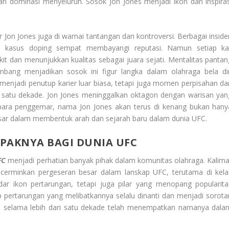
 dominasi menyeluruh. Sosok Jon Jones menjadi ikon dan inspiras
er Jon Jones juga di warnai tantangan dan kontroversi. Berbagai inside
n kasus doping sempat membayangi reputasi. Namun setiap kal
t dan menunjukkan kualitas sebagai juara sejati. Mentalitas pantan
ng menjadikan sosok ini figur langka dalam olahraga bela dir
enjadi penutup karier luar biasa, tetapi juga momen perpisahan dar
ri satu dekade. Jon Jones meninggalkan oktagon dengan warisan yan
para penggemar, nama Jon Jones akan terus di kenang bukan hany
besar dalam membentuk arah dan sejarah baru dalam dunia UFC.
PAKNYA BAGI DUNIA UFC
UFC
menjadi perhatian banyak pihak dalam komunitas olahraga. Kalima
ncerminkan pergeseran besar dalam lanskap UFC, terutama di kela
ar ikon pertarungan, tetapi juga pilar yang menopang popularita
ap pertarungan yang melibatkannya selalu dinanti dan menjadi sorota
an selama lebih dari satu dekade telah menempatkan namanya dala