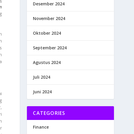
Desember 2024
n
g
November 2024
Oktober 2024
h
n
September 2024
s
n
a
Agustus 2024
Juli 2024
Juni 2024
i
g
,
CATEGORIES
i
n
Finance
r