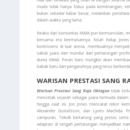
muda tidak hanya fokus pada kemenangan, teta
bukan sekadar kabar besar, melainkan peristiwa
dalam waktu yang lama.
Reaksi dari komunitas MMA pun bermunculan, mul
bersama era keemasannya. Kisah hidup Jones
kontroversi di luar arena, membuatnya menjadi
sabuk juara dan mundur dari pertarungan prof
dunia MMA. Peran baru mungkin akan membawa
babak baru dari pengaruhnya yang terus berkemba
WARISAN PRESTASI SANG R
Warisan Prestasi Sang Raja Oktagon
tidak ter
mencetak sejarah sebagai juara termuda dalam 
hingga saat ini. Jon Jones mencatat rekor ke
Alexander Gustafsson, dan Lyoto Machida. Pr
campuran. Teknik bertarung yang presisi ser
adaptasi di tengah pertarungan menjadikan nam