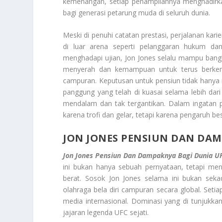
kemenangan, setiap penampilannya menghadirkan
bagi generasi petarung muda di seluruh dunia.
Meski di penuhi catatan prestasi, perjalanan kari
di luar arena seperti pelanggaran hukum da
menghadapi ujian, Jon Jones selalu mampu bangki
menyerah dan kemampuan untuk terus berkemba
campuran. Keputusan untuk pensiun tidak hanya m
panggung yang telah di kuasai selama lebih da
mendalam dan tak tergantikan. Dalam ingatan 
karena trofi dan gelar, tetapi karena pengaruh 
JON JONES PENSIUN DAN DAM
Jon Jones Pensiun Dan Dampaknya Bagi Dunia 
ini bukan hanya sebuah pernyataan, tetapi me
berat. Sosok Jon Jones selama ini bukan sekad
olahraga bela diri campuran secara global. Seti
media internasional. Dominasi yang di tunjukk
jajaran legenda UFC sejati.