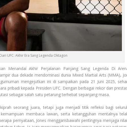
 Dari UFC: Akhir Era Sang Legenda Oktagon
n Menandai Akhir Perjalanan Panjang Sang Legenda Di Aren
hampir dua dekade mendominasi dunia Mixed Martial Arts (MMA), Jo
engumuman mengejutkan ini di sampaikan pada 21 Juni 2025, sehar
ara pribadi kepada Presiden UFC. Dengan berbagai rekor dan prestas
utasi sebagai salah satu petarung terhebat sepanjang masa.
iprah seorang juara, tetapi juga menjadi titik refleksi bagi seluru
, kemampuan membaca lawan, serta ketangguhan mentalnya tela
berapa pernyataan, Jones menggarisbawahi pentingnya menjaga nilai
 bertahun-tahun. Ia juga menyampaikan harapannya agar para petarun