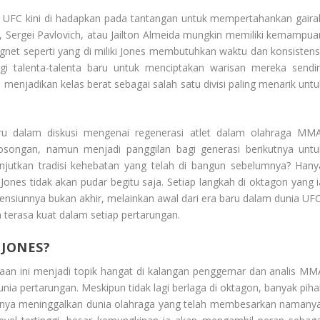
 UFC kini di hadapkan pada tantangan untuk mempertahankan gaira
 Sergei Pavlovich, atau Jailton Almeida mungkin memiliki kemampua
et seperti yang di miliki Jones membutuhkan waktu dan konsistensi
agi talenta-talenta baru untuk menciptakan warisan mereka sendiri
menjadikan kelas berat sebagai salah satu divisi paling menarik untu
 dalam diskusi mengenai regenerasi atlet dalam olahraga MMA
osongan, namun menjadi panggilan bagi generasi berikutnya untu
njutkan tradisi kehebatan yang telah di bangun sebelumnya? Hany
ones tidak akan pudar begitu saja. Setiap langkah di oktagon yang i
ensiunnya bukan akhir, melainkan awal dari era baru dalam dunia UFC
terasa kuat dalam setiap pertarungan.
 JONES?
aan ini menjadi topik hangat di kalangan penggemar dan analis MM
a pertarungan. Meskipun tidak lagi berlaga di oktagon, banyak piha
hnya meninggalkan dunia olahraga yang telah membesarkan namanya