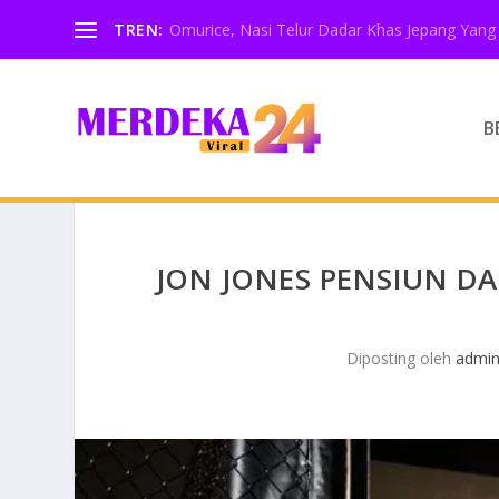
TREN:
Omurice, Nasi Telur Dadar Khas Jepang Yang 
B
JON JONES PENSIUN DA
Diposting oleh
admi