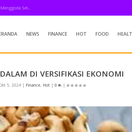
Menggoda Sel...
ERANDA
NEWS
FINANCE
HOT
FOOD
HEAL
DALAM DI VERSIFIKASI EKONOMI
Okt 5, 2024
|
Finance
,
Hot
|
0
|