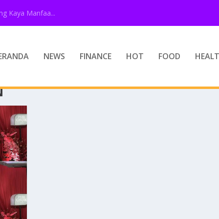
g Kaya Manfaa...
ERANDA
NEWS
FINANCE
HOT
FOOD
HEAL
N