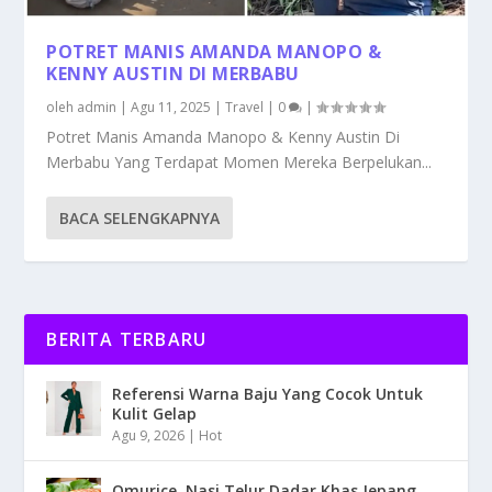
POTRET MANIS AMANDA MANOPO &
KENNY AUSTIN DI MERBABU
oleh
admin
|
Agu 11, 2025
|
Travel
|
0
|
Potret Manis Amanda Manopo & Kenny Austin Di
Merbabu Yang Terdapat Momen Mereka Berpelukan...
BACA SELENGKAPNYA
BERITA TERBARU
Referensi Warna Baju Yang Cocok Untuk
Kulit Gelap
Agu 9, 2026
|
Hot
Omurice, Nasi Telur Dadar Khas Jepang