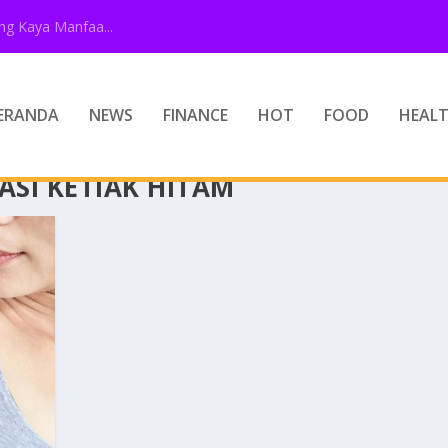
g Kaya Manfaa...
ERANDA
NEWS
FINANCE
HOT
FOOD
HEAL
SI KETIAK HITAM