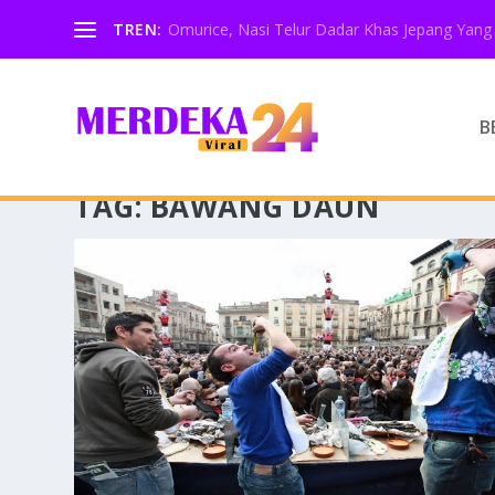
TREN:
Omurice, Nasi Telur Dadar Khas Jepang Yang 
B
TAG:
BAWANG DAUN