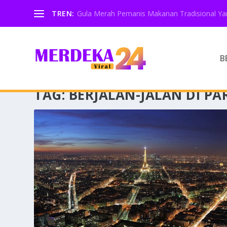
TREN:
Gula Merah Pemanis Makanan Tradisional Yan
B
TAG:
BERJALAN-JALAN DI PA