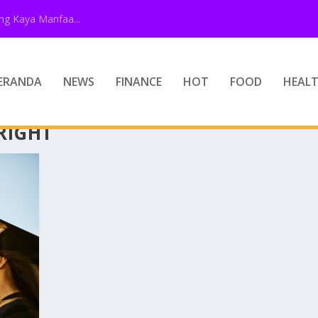
g Kaya Manfaa...
ERANDA
NEWS
FINANCE
HOT
FOOD
HEAL
RIGHT