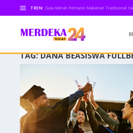
TREN:
Gula Merah Pemanis Makanan Tradisional Yan
B
TAG:
DANA BEASISWA FULLB