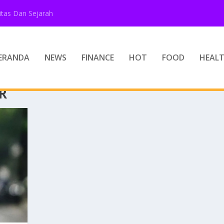
tas Dan Sejarah
ERANDA
NEWS
FINANCE
HOT
FOOD
HEAL
R