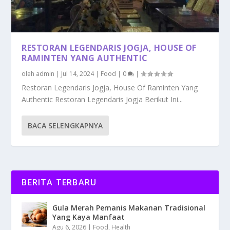
RESTORAN LEGENDARIS JOGJA, HOUSE OF
RAMINTEN YANG AUTHENTIC
oleh
admin
|
Jul 14, 2024
|
Food
|
0
|
Restoran Legendaris Jogja, House Of Raminten Yang
Authentic Restoran Legendaris Jogja Berikut Ini...
BACA SELENGKAPNYA
BERITA TERBARU
Gula Merah Pemanis Makanan Tradisional
Yang Kaya Manfaat
Agu 6, 2026
|
Food
,
Health