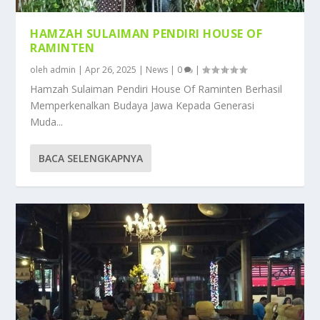
HAMZAH SULAIMAN PENDIRI HOUSE OF
RAMINTEN
oleh
admin
|
Apr 26, 2025
|
News
|
0
|
Hamzah Sulaiman Pendiri House Of Raminten Berhasil
Memperkenalkan Budaya Jawa Kepada Generasi
Muda...
BACA SELENGKAPNYA