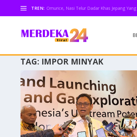
TREN:
Omurice, Nasi Telur Dadar Khas Jepang Yang 
B
TAG:
IMPOR MINYAK