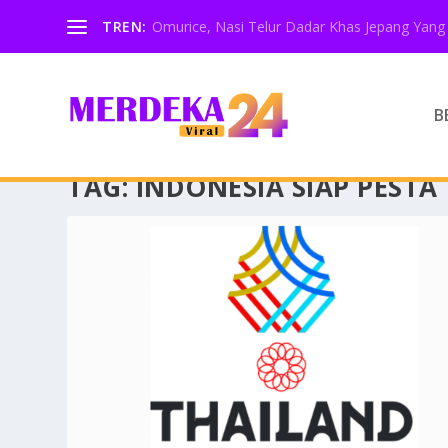
TREN:
Omurice, Nasi Telur Dadar Khas Jepang Yang 
B
TAG:
INDONESIA SIAP PESTA