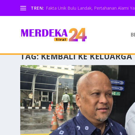
TREN:
Fakta Unik Bulu Landak, Pertahanan Alami Y
B
TAG:
KEMBALI KE KELUARGA