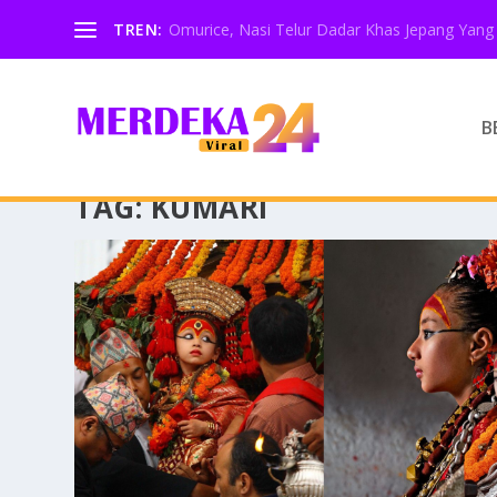
TREN:
Omurice, Nasi Telur Dadar Khas Jepang Yang 
B
TAG:
KUMARI