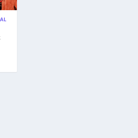
PAL
g