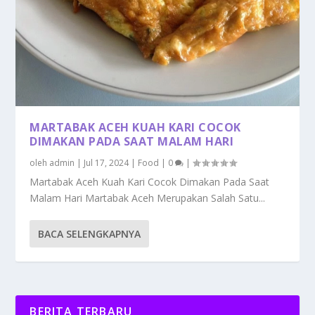
MARTABAK ACEH KUAH KARI COCOK
DIMAKAN PADA SAAT MALAM HARI
oleh
admin
|
Jul 17, 2024
|
Food
|
0
|
Martabak Aceh Kuah Kari Cocok Dimakan Pada Saat
Malam Hari Martabak Aceh Merupakan Salah Satu...
BACA SELENGKAPNYA
BERITA TERBARU