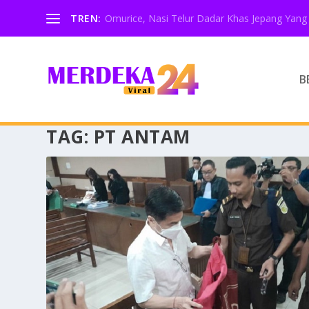
TREN:
Omurice, Nasi Telur Dadar Khas Jepang Yang 
B
TAG:
PT ANTAM