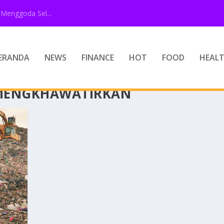
Menggoda Sel...
ERANDA
NEWS
FINANCE
HOT
FOOD
HEAL
 MENGKHAWATIRKAN