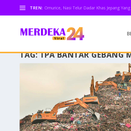
TREN:
Omurice, Nasi Telur Dadar Khas Jepang Yang 
B
TAG:
TPA BANTAR GEBANG