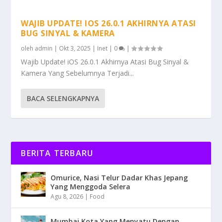
WAJIB UPDATE! IOS 26.0.1 AKHIRNYA ATASI
BUG SINYAL & KAMERA
oleh
admin
|
Okt 3, 2025
|
Inet
|
0
|
Wajib Update! iOS 26.0.1 Akhirnya Atasi Bug Sinyal &
Kamera Yang Sebelumnya Terjadi...
BACA SELENGKAPNYA
BERITA TERBARU
Omurice, Nasi Telur Dadar Khas Jepang
Yang Menggoda Selera
Agu 8, 2026
|
Food
Mumbai Kota Yang Menyatu Dengan