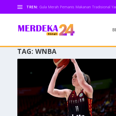
TREN:
Gula Merah Pemanis Makanan Tradisional Yan
B
TAG:
WNBA