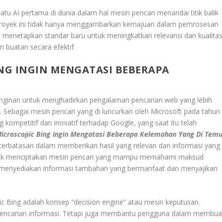
u AI pertama di dunia dalam hal mesin pencari menandai titik balik
. Proyek ini tidak hanya menggambarkan kemajuan dalam pemrosesan
 menetapkan standar baru untuk meningkatkan relevansi dan kualita
 buatan secara efektif.
ING INGIN MENGATASI BEBERAPA
 keinginan untuk menghadirkan pengalaman pencarian web yang lebih
a. Sebagai mesin pencari yang di luncurkan oleh Microsoft pada tahun
g kompetitif dan inovatif terhadap Google, yang saat itu telah
Microscopic Bing Ingin Mengatasi Beberapa Kelemahan Yang Di Temu
keterbatasan dalam memberikan hasil yang relevan dan informasi yang
tuk menciptakan mesin pencari yang mampu memahami maksud
a menyediakan informasi tambahan yang bermanfaat dan menyajikan
ic Bing adalah konsep “decision engine” atau mesin keputusan.
t pencarian informasi. Tetapi juga membantu pengguna dalam membua