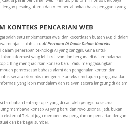
 kuat di pasar pencarian web. Namun, platform ini terus berupaya
ng dengan pesaing utama dan mempertahankan basis pengguna yang
AM KONTEKS PENCARIAN WEB
i salah satu implementasi awal dari kecerdasan buatan (AI) di dala
nya menjadi salah satu
AI Pertama Di Dunia Dalam Konteks
al dalam penerapan teknologi AI yang canggih. Guna untuk
kan informasi yang lebih relevan dan berguna di dalam halaman
oscopic Bing menghadirkan konsep baru. Yaitu menggabungkan
mampuan pemrosesan bahasa alami dan pengenalan konten dari
ntuk secara otomatis mengenali konteks dan tujuan pengguna dari
nformasi yang lebih mendalam dan relevan secara langsung di dalam
tambahan tentang topik yang di cari oleh pengguna secara
c Bing membawa konsep AI yang baru dan revolusioner. Jadi, bukan
web eksternal Tetapi juga memperkaya pengalaman pencarian dengan
tual dari berbagai sumber.