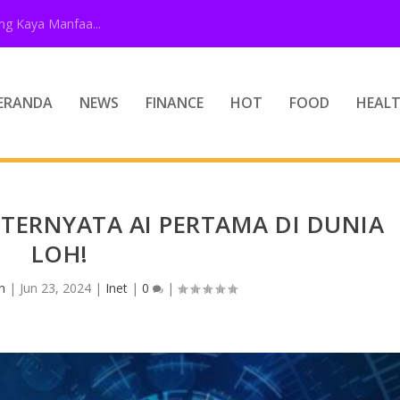
g Kaya Manfaa...
ERANDA
NEWS
FINANCE
HOT
FOOD
HEAL
 TERNYATA AI PERTAMA DI DUNIA
LOH!
n
|
Jun 23, 2024
|
Inet
|
0
|