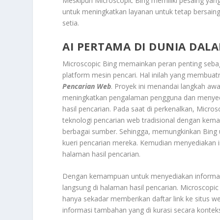
Meskipun Microscopic Bing memiliki pesaing yang
untuk meningkatkan layanan untuk tetap bersai
setia.
AI PERTAMA DI DUNIA DAL
Microscopic Bing memainkan peran penting sebaga
platform mesin pencari. Hal inilah yang membuat
Pencarian Web
. Proyek ini menandai langkah aw
meningkatkan pengalaman pengguna dan menyedia
hasil pencarian. Pada saat di perkenalkan, Micr
teknologi pencarian web tradisional dengan ke
berbagai sumber. Sehingga, memungkinkan Bing u
kueri pencarian mereka. Kemudian menyediakan i
halaman hasil pencarian.
Dengan kemampuan untuk menyediakan informasi 
langsung di halaman hasil pencarian. Microscopi
hanya sekadar memberikan daftar link ke situs 
informasi tambahan yang di kurasi secara konteks