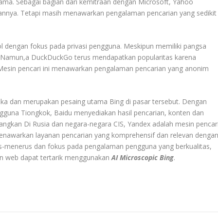
tama. Sebagai bagian dari kemitraan dengan Microsoft, Yahoo
annya. Tetapi masih menawarkan pengalaman pencarian yang sedikit
 dengan fokus pada privasi pengguna. Meskipun memiliki pangsa
ng. Namun,a DuckDuckGo terus mendapatkan popularitas karena
. Mesin pencari ini menawarkan pengalaman pencarian yang anonim
uka dan merupakan pesaing utama Bing di pasar tersebut. Dengan
gguna Tiongkok, Baidu menyediakan hasil pencarian, konten dan
edangkan Di Rusia dan negara-negara CIS, Yandex adalah mesin pencar
enawarkan layanan pencarian yang komprehensif dan relevan denga
us-menerus dan fokus pada pengalaman pengguna yang berkualitas,
an web dapat tertarik menggunakan
AI Microscopic Bing
.