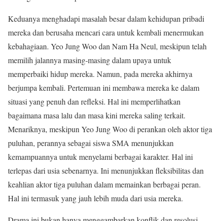
Keduanya menghadapi masalah besar dalam kehidupan pribadi
mereka dan berusaha mencari cara untuk kembali menermukan
kebahagiaan. Yeo Jung Woo dan Nam Ha Neul, meskipun telah
memilih jalannya masing-masing dalam upaya untuk
memperbaiki hidup mereka. Namun, pada mereka akhirnya
berjumpa kembali. Pertemuan ini membawa mereka ke dalam
situasi yang penuh dan refleksi. Hal ini memperlihatkan
bagaimana masa lalu dan masa kini mereka saling terkait.
Menariknya, meskipun Yeo Jung Woo di perankan oleh aktor tiga
puluhan, perannya sebagai siswa SMA menunjukkan
kemampuannya untuk menyelami berbagai karakter. Hal ini
terlepas dari usia sebenarnya. Ini menunjukkan fleksibilitas dan
keahlian aktor tiga puluhan dalam memainkan berbagai peran.
Hal ini termasuk yang jauh lebih muda dari usia mereka.
Drama ini bukan hanya menggambarkan konflik dan resolusi