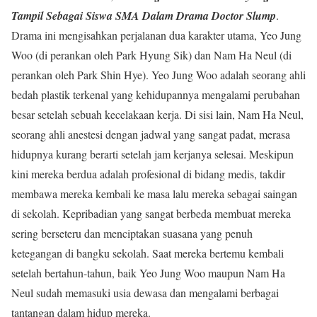
Tampil Sebagai Siswa SMA Dalam Drama Doctor Slump
.
Drama ini mengisahkan perjalanan dua karakter utama, Yeo Jung
Woo (di perankan oleh Park Hyung Sik) dan Nam Ha Neul (di
perankan oleh Park Shin Hye). Yeo Jung Woo adalah seorang ahli
bedah plastik terkenal yang kehidupannya mengalami perubahan
besar setelah sebuah kecelakaan kerja. Di sisi lain, Nam Ha Neul,
seorang ahli anestesi dengan jadwal yang sangat padat, merasa
hidupnya kurang berarti setelah jam kerjanya selesai. Meskipun
kini mereka berdua adalah profesional di bidang medis, takdir
membawa mereka kembali ke masa lalu mereka sebagai saingan
di sekolah. Kepribadian yang sangat berbeda membuat mereka
sering berseteru dan menciptakan suasana yang penuh
ketegangan di bangku sekolah. Saat mereka bertemu kembali
setelah bertahun-tahun, baik Yeo Jung Woo maupun Nam Ha
Neul sudah memasuki usia dewasa dan mengalami berbagai
tantangan dalam hidup mereka.