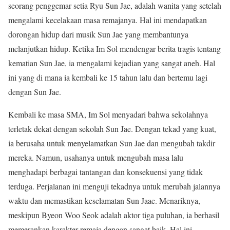
seorang penggemar setia Ryu Sun Jae, adalah wanita yang setelah
mengalami kecelakaan masa remajanya. Hal ini mendapatkan
dorongan hidup dari musik Sun Jae yang membantunya
melanjutkan hidup. Ketika Im Sol mendengar berita tragis tentang
kematian Sun Jae, ia mengalami kejadian yang sangat aneh. Hal
ini yang di mana ia kembali ke 15 tahun lalu dan bertemu lagi
dengan Sun Jae.
Kembali ke masa SMA, Im Sol menyadari bahwa sekolahnya
terletak dekat dengan sekolah Sun Jae. Dengan tekad yang kuat,
ia berusaha untuk menyelamatkan Sun Jae dan mengubah takdir
mereka. Namun, usahanya untuk mengubah masa lalu
menghadapi berbagai tantangan dan konsekuensi yang tidak
terduga. Perjalanan ini menguji tekadnya untuk merubah jalannya
waktu dan memastikan keselamatan Sun Jaae. Menariknya,
meskipun Byeon Woo Seok adalah aktor tiga puluhan, ia berhasil
memerankan karakter remaja dengan sangat baik. Hal ini