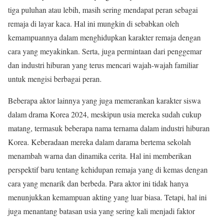
tiga puluhan atau lebih, masih sering mendapat peran sebagai
remaja di layar kaca. Hal ini mungkin di sebabkan oleh
kemampuannya dalam menghidupkan karakter remaja dengan
cara yang meyakinkan. Serta, juga permintaan dari penggemar
dan industri hiburan yang terus mencari wajah-wajah familiar
untuk mengisi berbagai peran.
Beberapa aktor lainnya yang juga memerankan karakter siswa
dalam drama Korea 2024, meskipun usia mereka sudah cukup
matang, termasuk beberapa nama ternama dalam industri hiburan
Korea. Keberadaan mereka dalam darama bertema sekolah
menambah warna dan dinamika cerita. Hal ini memberikan
perspektif baru tentang kehidupan remaja yang di kemas dengan
cara yang menarik dan berbeda. Para aktor ini tidak hanya
menunjukkan kemampuan akting yang luar biasa. Tetapi, hal ini
juga menantang batasan usia yang sering kali menjadi faktor