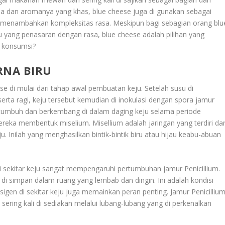
rasa dan aromanya yang khas, blue cheese juga di gunakan sebagai
menambahkan kompleksitas rasa. Meskipun bagi sebagian orang blu
u yang penasaran dengan rasa, blue cheese adalah pilihan yang
 konsumsi?
RNA BIRU
e di mulai dari tahap awal pembuatan keju. Setelah susu di
serta ragi, keju tersebut kemudian di inokulasi dengan spora jamur
k tumbuh dan berkembang di dalam daging keju selama periode
reka membentuk miselium. Misellium adalah jaringan yang terdiri dar
. Inilah yang menghasilkan bintik-bintik biru atau hijau keabu-abuan
i sekitar keju sangat mempengaruhi pertumbuhan jamur Penicillium.
di simpan dalam ruang yang lembab dan dingin. Ini adalah kondisi
sigen di sekitar keju juga memainkan peran penting. Jamur Penicilliu
ering kali di sediakan melalui lubang-lubang yang di perkenalkan