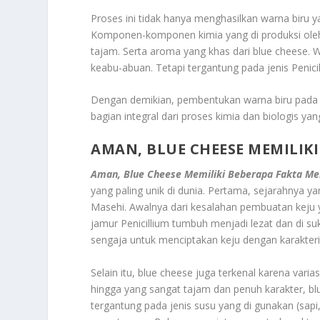
Proses ini tidak hanya menghasilkan warna biru
Komponen-komponen kimia yang di produksi oleh
tajam. Serta aroma yang khas dari blue cheese. W
keabu-abuan. Tetapi tergantung pada jenis Penic
Dengan demikian, pembentukan warna biru pada b
bagian integral dari proses kimia dan biologis ya
AMAN, BLUE CHEESE MEMILIK
Aman, Blue Cheese Memiliki Beberapa Fakta Me
yang paling unik di dunia. Pertama, sejarahnya 
Masehi. Awalnya dari kesalahan pembuatan keju
jamur Penicillium tumbuh menjadi lezat dan di su
sengaja untuk menciptakan keju dengan karakterist
Selain itu, blue cheese juga terkenal karena vari
hingga yang sangat tajam dan penuh karakter, b
tergantung pada jenis susu yang di gunakan (sap