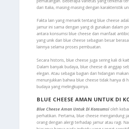
pematangan. Beberapa varietas yang terkenal term
dari Italia, masing-masing dengan karakteristik uni
Fakta lain yang menarik tentang blue cheese ad
jamur ini sama dengan yang di gunakan dalam prod
antara konsumsi blue cheese dan manfaat antib
yang unik dari blue cheese sebagian besar berasa
lainnya selama proses pembuatan.
Secara historis, blue cheese juga sering kali di
Dalam banyak budaya, blue cheese di anggap seba
elegan. Atau sebagai bagian dari hidangan makan
menunjukkan bahwa blue cheese tidak hanya di ha
budaya yang melingkupinya.
BLUE CHEESE AMAN UNTUK DI K
Blue Cheese Aman Untuk Di Konsumsi
oleh keba
perhatikan. Pertama, blue cheese mengandung ja
orang dengan alergi terhadap jamur atau ragi. Nam
biasanya hanya pada individu yang sangat sensitif