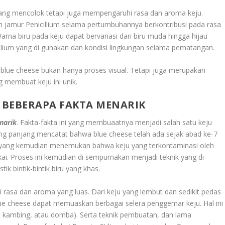
 yang mencolok tetapi juga mempengaruhi rasa dan aroma keju.
 jamur Penicillium selama pertumbuhannya berkontribusi pada rasa
arna biru pada keju dapat bervariasi dari biru muda hingga hijau
illium yang di gunakan dan kondisi lingkungan selama pematangan.
lue cheese bukan hanya proses visual. Tetapi juga merupakan
ng membuat keju ini unik.
I BEBERAPA FAKTA MENARIK
narik
. Fakta-fakta ini yang membuaatnya menjadi salah satu keju
yang panjang mencatat bahwa blue cheese telah ada sejak abad ke-7
 yang kemudian menemukan bahwa keju yang terkontaminasi oleh
kai. Proses ini kemudian di sempurnakan menjadi teknik yang di
ik bintik-bintik biru yang khas.
asi rasa dan aroma yang luas. Dari keju yang lembut dan sedikit pedas
lue cheese dapat memuaskan berbagai selera penggemar keju. Hal ini
i, kambing, atau domba). Serta teknik pembuatan, dan lama