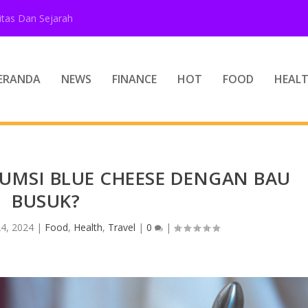
tas Dan Sejarah
ERANDA
NEWS
FINANCE
HOT
FOOD
HEAL
MSI BLUE CHEESE DENGAN BAU
BUSUK?
24, 2024
|
Food
,
Health
,
Travel
|
0
|