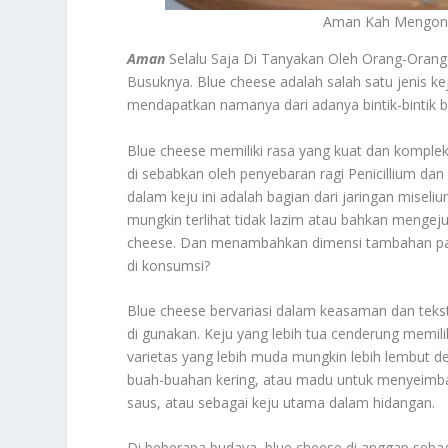
Aman Kah Mengons
Aman
Selalu Saja Di Tanyakan Oleh Orang-Orang
Busuknya. Blue cheese adalah salah satu jenis ke
mendapatkan namanya dari adanya bintik-bintik b
Blue cheese memiliki rasa yang kuat dan kompleks
di sebabkan oleh penyebaran ragi Penicillium dan 
dalam keju ini adalah bagian dari jaringan misel
mungkin terlihat tidak lazim atau bahkan mengejutk
cheese. Dan menambahkan dimensi tambahan pad
di konsumsi?
Blue cheese bervariasi dalam keasaman dan teks
di gunakan. Keju yang lebih tua cenderung memilik
varietas yang lebih muda mungkin lebih lembut den
buah-buahan kering, atau madu untuk menyeimban
saus, atau sebagai keju utama dalam hidangan.
Di beberapa budaya, blue cheese di anggap sebag