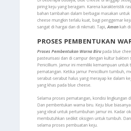
piring keju yang beragam. Karena karakteristik 
bahan tambahan dalam berbagai masakan untuk 
cheese mungkin terlalu kuat, bagi penggemar kej
sangat di hargai dan di nikmati. Tapi,
Aman
kah di
PROSES PEMBENTUKAN WA
Proses Pembentukan Warna Biru
pada blue chees
pasteurisasi dan di campur dengan kultur bakteri 
Penicillium. Jamur ini memiliki kemampuan untu
pematangan. Ketika jamur Penicillium tumbuh, me
serabut-serabut halus yang merayap ke dalam keju
yang khas pada blue cheese.
Selama proses pematangan, kondisi lingkungan d
Dan pembentukan warna biru. Keju blue biasanya 
yang ideal untuk pertumbuhan jamur ini. Kadar ok
membutuhkan sedikit oksigen untuk tumbuh. Dan s
selama proses pembuatan keju.