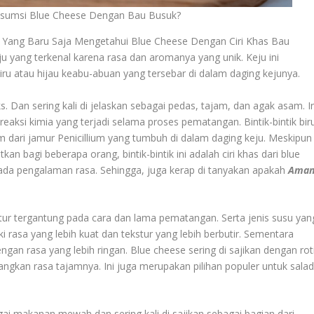
umsi Blue Cheese Dengan Bau Busuk?
 Yang Baru Saja Mengetahui Blue Cheese Dengan Ciri Khas Bau
ju yang terkenal karena rasa dan aromanya yang unik. Keju ini
iru atau hijau keabu-abuan yang tersebar di dalam daging kejunya.
. Dan sering kali di jelaskan sebagai pedas, tajam, dan agak asam. In
reaksi kimia yang terjadi selama proses pematangan. Bintik-bintik bir
ium dari jamur Penicillium yang tumbuh di dalam daging keju. Meskipun
an bagi beberapa orang, bintik-bintik ini adalah ciri khas dari blue
a pengalaman rasa. Sehingga, juga kerap di tanyakan apakah
Ama
tur tergantung pada cara dan lama pematangan. Serta jenis susu yan
i rasa yang lebih kuat dan tekstur yang lebih berbutir. Sementara
gan rasa yang lebih ringan. Blue cheese sering di sajikan dengan roti
gkan rasa tajamnya. Ini juga merupakan pilihan populer untuk salad
ai makanan mewah dan sering kali di sajikan sebagai bagian dari