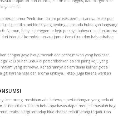
asuk Roquefort dari Prancis, Stilton dari Inggris, dan Gorgonzola
knya sendiri.
alah peran jamur Penicillium dalam proses pembuatannya. Meskipun
uksi penisilin, antibiotik yang penting, tidak ada hubungan langsung
iotik. Namun, banyak penggemar keju percaya bahwa rasa dan aroma
l dari interaksi kompleks antara jamur Penicillium dan bahan-bahan
 kaitkan dengan gaya hidup mewah dan pesta makan yang berkesan.
gai keju pilihan untuk di persembahkan dalam piring keju yang
 malam yang istimewa. Kehadirannya dalam dunia kuliner global
rgai karena rasa dan aroma uniknya. Tetapi juga karena warisan
ONSUMSI
nyakan orang, meskipun ada beberapa pertimbangan yang perlu di
mur Penicillium. Dalam beberapa kasus dapat menjadi masalah bagi
un, reaksi alergi terhadap blue cheese relatif jarang terjadi. Dan
.